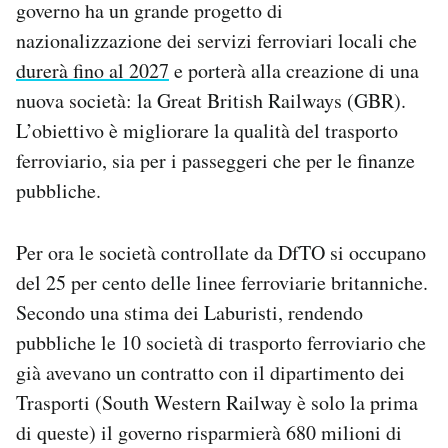
governo ha un grande progetto di
Notifiche mobile
nazionalizzazione dei servizi ferroviari locali che
Regala il Post
durerà fino al 2027
e porterà alla creazione di una
Hai bisogno di aiuto?
Esci
nuova società: la Great British Railways (GBR).
L’obiettivo è migliorare la qualità del trasporto
ferroviario, sia per i passeggeri che per le finanze
pubbliche.
Per ora le società controllate da DfTO si occupano
del 25 per cento delle linee ferroviarie britanniche.
Secondo una stima dei Laburisti, rendendo
pubbliche le 10 società di trasporto ferroviario che
già avevano un contratto con il dipartimento dei
Trasporti (South Western Railway è solo la prima
di queste) il governo risparmierà 680 milioni di