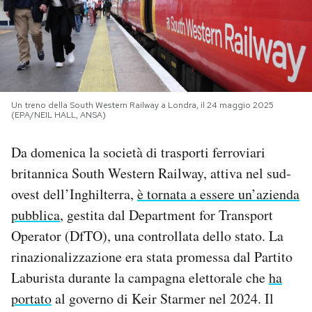
PODCAST
NEWSLETTER
Un treno della South Western Railway a Londra, il 24 maggio 2025
(EPA/NEIL HALL, ANSA)
I MIEI PREFERITI
Da domenica la società di trasporti ferroviari
SHOP
britannica South Western Railway, attiva nel sud-
ovest dell’Inghilterra,
è tornata a essere un’azienda
CALENDARIO
pubblica
, gestita dal Department for Transport
Operator (DfTO), una controllata dello stato. La
rinazionalizzazione era stata promessa dal Partito
AREA PERSONALE
Laburista durante la campagna elettorale che
ha
Area Personale
portato
al governo di Keir Starmer nel 2024. Il
Newsletter