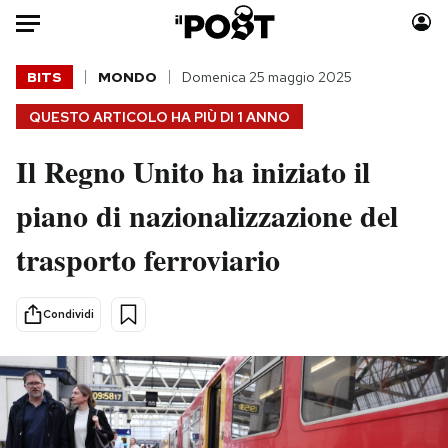
Auto
BITS
MONDO
Domenica 25 maggio 2025
QUESTO ARTICOLO HA PIÙ DI
1 ANNO
HOME
Il Regno Unito ha iniziato il
Italia
Moda
Mondo
Libri
piano di nazionalizzazione del
Politica
Consumismi
trasporto ferroviario
Tecnologia
Storie/Idee
Internet
Ok Boomer!
Scienza
Media
Condividi
Cultura
Europa
Economia
Altrecose
Sport
Mondiali calcio 2026