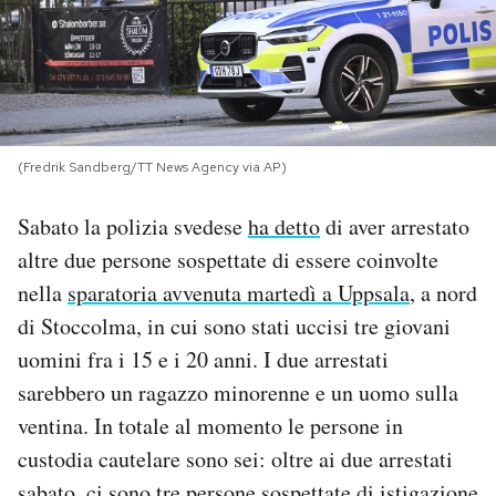
PODCAST
NEWSLETTER
(Fredrik Sandberg/TT News Agency via AP)
I MIEI PREFERITI
Sabato la polizia svedese
ha detto
di aver arrestato
altre due persone sospettate di essere coinvolte
SHOP
nella
sparatoria avvenuta martedì a Uppsala
, a nord
di Stoccolma, in cui sono stati uccisi tre giovani
CALENDARIO
uomini fra i 15 e i 20 anni. I due arrestati
sarebbero un ragazzo minorenne e un uomo sulla
AREA PERSONALE
ventina. In totale al momento le persone in
custodia cautelare sono sei: oltre ai due arrestati
Area Personale
Newsletter
sabato, ci sono tre persone sospettate di istigazione