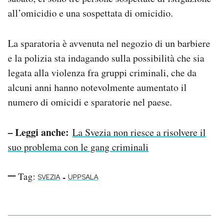
Notifiche mobile
all’omicidio e una sospettata di omicidio.
Regala il Post
Hai bisogno di aiuto?
La sparatoria è avvenuta nel negozio di un barbiere
Esci
e la polizia sta indagando sulla possibilità che sia
legata alla violenza fra gruppi criminali, che da
alcuni anni hanno notevolmente aumentato il
numero di omicidi e sparatorie nel paese.
– Leggi anche:
La Svezia non riesce a risolvere il
suo problema con le gang criminali
Tag:
-
SVEZIA
UPPSALA