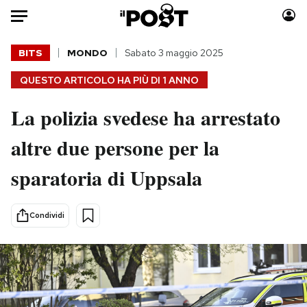
Auto
BITS
MONDO
Sabato 3 maggio 2025
QUESTO ARTICOLO HA PIÙ DI
1 ANNO
HOME
La polizia svedese ha arrestato
Italia
Moda
Mondo
Libri
altre due persone per la
Politica
Consumismi
sparatoria di Uppsala
Tecnologia
Storie/Idee
Internet
Ok Boomer!
Scienza
Media
Condividi
Cultura
Europa
Economia
Altrecose
Sport
Mondiali calcio 2026