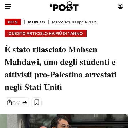
Auto
BITS
MONDO
Mercoledì 30 aprile 2025
QUESTO ARTICOLO HA PIÙ DI
1 ANNO
HOME
È stato rilasciato Mohsen
Italia
Moda
Mondo
Libri
Mahdawi, uno degli studenti e
Politica
Consumismi
attivisti pro-Palestina arrestati
Tecnologia
Storie/Idee
Internet
Ok Boomer!
negli Stati Uniti
Scienza
Media
Cultura
Europa
Condividi
Economia
Altrecose
Sport
Mondiali calcio 2026