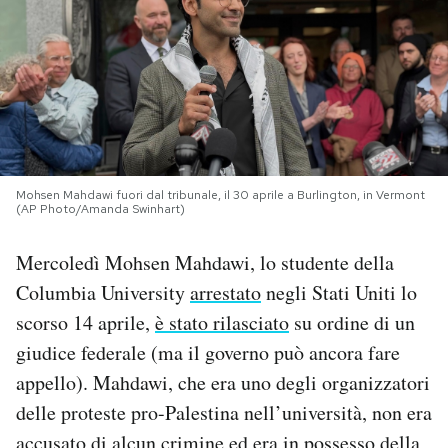
PODCAST
NEWSLETTER
I MIEI PREFERITI
Mohsen Mahdawi fuori dal tribunale, il 30 aprile a Burlington, in Vermont
(AP Photo/Amanda Swinhart)
SHOP
Mercoledì Mohsen Mahdawi, lo studente della
Columbia University
arrestato
negli Stati Uniti lo
CALENDARIO
scorso 14 aprile,
è stato rilasciato
su ordine di un
giudice federale (ma il governo può ancora fare
AREA PERSONALE
appello). Mahdawi, che era uno degli organizzatori
delle proteste pro-Palestina nell’università, non era
Area Personale
Newsletter
accusato di alcun crimine ed era in possesso della