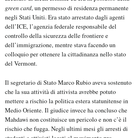
Notifiche mobile
green card
, un permesso di residenza permanente
Regala il Post
negli Stati Uniti. Era stato arrestato dagli agenti
Hai bisogno di aiuto?
dell’ICE, l’agenzia federale responsabile del
Esci
controllo della sicurezza delle frontiere e
dell’immigrazione, mentre stava facendo un
colloquio per ottenere la cittadinanza nello stato
del Vermont.
Il segretario di Stato Marco Rubio aveva sostenuto
che la sua attività di attivista avrebbe potuto
mettere a rischio la politica estera statunitense in
Medio Oriente. Il giudice invece ha concluso che
Mahdawi non costituisce un pericolo e non c’è il
rischio che fugga. Negli ultimi mesi gli arresti di
studenti e attivisti legati al movimento pro-