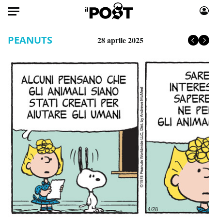
Auto
PEANUTS
28 aprile 2025
HOME
Italia
Moda
Mondo
Libri
Politica
Consumismi
Tecnologia
Storie/Idee
Internet
Ok Boomer!
Scienza
Media
Cultura
Europa
Economia
Altrecose
Sport
Mondiali calcio 2026