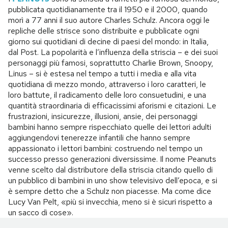
pubblicata quotidianamente tra il 1950 e il 2000, quando
morì a 77 anni il suo autore Charles Schulz. Ancora oggi le
repliche delle strisce sono distribuite e pubblicate ogni
giorno sui quotidiani di decine di paesi del mondo: in Italia,
dal Post. La popolarità e l’influenza della striscia – e dei suoi
personaggi più famosi, soprattutto Charlie Brown, Snoopy,
Linus – si è estesa nel tempo a tutti i media e alla vita
quotidiana di mezzo mondo, attraverso i loro caratteri, le
loro battute, il radicamento delle loro consuetudini, e una
quantità straordinaria di efficacissimi aforismi e citazioni. Le
frustrazioni, insicurezze, illusioni, ansie, dei personaggi
bambini hanno sempre rispecchiato quelle dei lettori adulti
aggiungendovi tenerezze infantili che hanno sempre
appassionato i lettori bambini: costruendo nel tempo un
successo presso generazioni diversissime. Il nome Peanuts
venne scelto dal distributore della striscia citando quello di
un pubblico di bambini in uno show televisivo dell’epoca, e si
è sempre detto che a Schulz non piacesse. Ma come dice
Lucy Van Pelt, «più si invecchia, meno si è sicuri rispetto a
un sacco di cose».