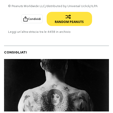
© Peanuts Worldwide LLC/distributed by Universal Uclick/ILPA
PODCAST
Condividi
RANDOM PEANUTS
NEWSLETTER
Leggi un'altra striscia tra le
4458
in archivio
I MIEI PREFERITI
CONSIGLIATI
SHOP
CALENDARIO
AREA PERSONALE
Area Personale
Newsletter