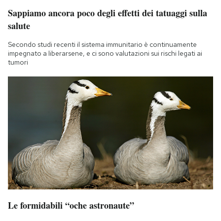
Notifiche mobile
Sappiamo ancora poco degli effetti dei tatuaggi sulla
Regala il Post
salute
Hai bisogno di aiuto?
Secondo studi recenti il sistema immunitario è continuamente
Esci
impegnato a liberarsene, e ci sono valutazioni sui rischi legati ai
tumori
Le formidabili “oche astronaute”