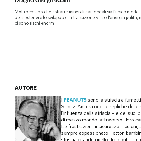
Notifiche mobile
Molti pensano che estrarre minerali dai fondali sia l'unico modo
Regala il Post
per sostenere lo sviluppo e la transizione verso l'energia pulita,
Hai bisogno di aiuto?
ci sono rischi enormi
Esci
AUTORE
PEANUTS
I
sono la striscia a fumett
Schulz. Ancora oggi le repliche delle s
l’influenza della striscia – e dei suo
di mezzo mondo, attraverso i loro carat
Le frustrazioni, insicurezze, illusion
sempre appassionato i lettori bambin
striscia citando quello di un pubblic