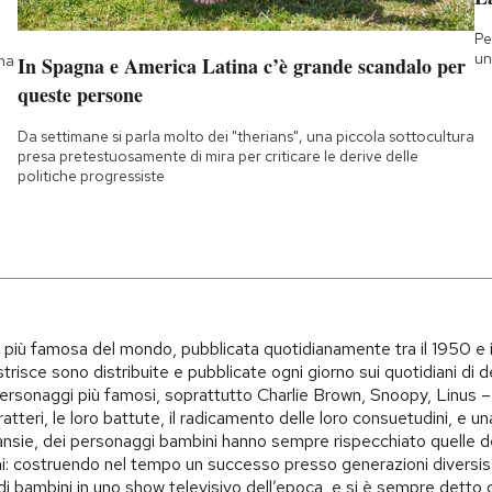
Pe
un
 ma
In Spagna e America Latina c’è grande scandalo per
queste persone
Da settimane si parla molto dei "therians", una piccola sottocultura
presa pretestuosamente di mira per criticare le derive delle
politiche progressiste
i più famosa del mondo, pubblicata quotidianamente tra il 1950 e 
trisce sono distribuite e pubblicate ogni giorno sui quotidiani di d
i personaggi più famosi, soprattutto Charlie Brown, Snoopy, Linus – 
teri, le loro battute, il radicamento delle loro consuetudini, e una 
i, ansie, dei personaggi bambini hanno sempre rispecchiato quelle d
i: costruendo nel tempo un successo presso generazioni diversiss
o di bambini in uno show televisivo dell’epoca, e si è sempre det