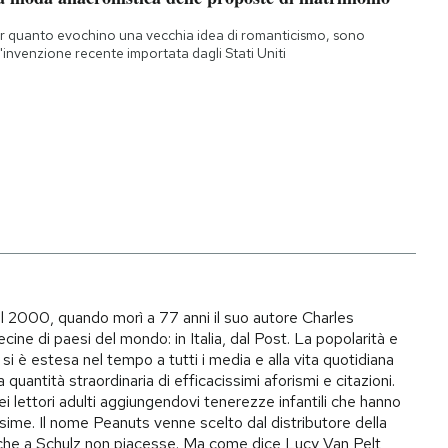
r quanto evochino una vecchia idea di romanticismo, sono
'invenzione recente importata dagli Stati Uniti
il 2000, quando morì a 77 anni il suo autore Charles
ecine di paesi del mondo: in Italia, dal Post. La popolarità e
si è estesa nel tempo a tutti i media e alla vita quotidiana
quantità straordinaria di efficacissimi aforismi e citazioni.
ei lettori adulti aggiungendovi tenerezze infantili che hanno
ime. Il nome Peanuts venne scelto dal distributore della
to che a Schulz non piacesse. Ma come dice Lucy Van Pelt,