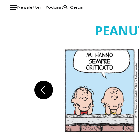
Newsletter
Podcast
Auto
PEANU
HOME
Italia
Moda
Mondo
Libri
Politica
Consumismi
Tecnologia
Storie/Idee
Internet
Ok Boomer!
Scienza
Media
Cultura
Europa
Economia
Altrecose
Sport
Mondiali calcio 2026