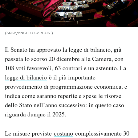
PODCAST
NEWSLETTER
(ANSA/ANGELO CARCONI)
Il Senato ha approvato la legge di bilancio, già
I MIEI PREFERITI
passata lo scorso 20 dicembre alla Camera, con
108 voti favorevoli, 63 contrari e un astenuto. La
SHOP
legge di bilancio
è il più importante
provvedimento di programmazione economica, e
CALENDARIO
indica come saranno reperite e spese le risorse
dello Stato nell’anno successivo: in questo caso
riguarda dunque il 2025.
AREA PERSONALE
Area Personale
Le misure previste
costano
complessivamente 30
Newsletter