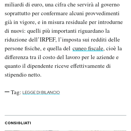
miliardi di euro, una cifra che servirà al governo
Notifiche mobile
soprattutto per confermare alcuni provvedimenti
Regala il Post
Hai bisogno di aiuto?
già in vigore, e in misura residuale per introdurne
Esci
di nuovi: quelli più importanti riguardano la
riduzione dell’IRPEF, l’imposta sui redditi delle
persone fisiche, e quella del
cuneo fiscale
, cioè la
differenza tra il costo del lavoro per le aziende e
quanto il dipendente riceve effettivamente di
stipendio netto.
Tag:
LEGGE DI BILANCIO
CONSIGLIATI