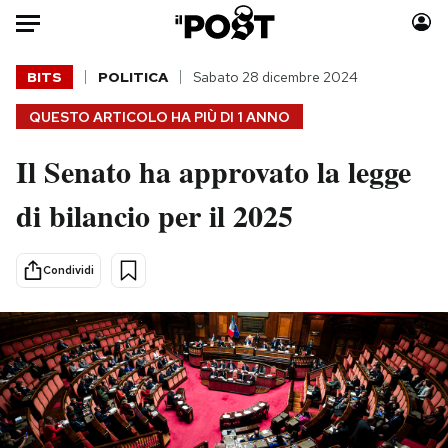
Auto
BITS
POLITICA
Sabato 28 dicembre 2024
QUESTO ARTICOLO HA PIÙ DI
1 ANNO
HOME
Il Senato ha approvato la legge
Italia
Moda
Mondo
Libri
di bilancio per il 2025
Politica
Consumismi
Tecnologia
Storie/Idee
Condividi
Internet
Ok Boomer!
Scienza
Media
Cultura
Europa
Economia
Altrecose
Sport
Mondiali calcio 2026