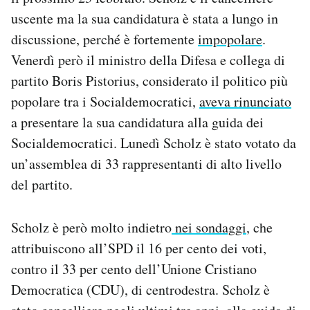
Notifiche mobile
uscente ma la sua candidatura è stata a lungo in
Regala il Post
discussione, perché è fortemente
impopolare
.
Hai bisogno di aiuto?
Venerdì però il ministro della Difesa e collega di
Esci
partito Boris Pistorius, considerato il politico più
popolare tra i Socialdemocratici,
aveva rinunciato
a presentare la sua candidatura alla guida dei
Socialdemocratici. Lunedì Scholz è stato votato da
un’assemblea di 33 rappresentanti di alto livello
del partito.
Scholz è però molto indietro
nei sondaggi
, che
attribuiscono all’SPD il 16 per cento dei voti,
contro il 33 per cento dell’Unione Cristiano
Democratica (CDU), di centrodestra. Scholz è