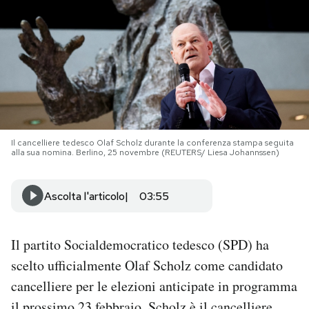
PODCAST
NEWSLETTER
I MIEI PREFERITI
Il cancelliere tedesco Olaf Scholz durante la conferenza stampa seguita
alla sua nomina. Berlino, 25 novembre (REUTERS/ Liesa Johannssen)
SHOP
Ascolta l'articolo
03:55
CALENDARIO
Il partito Socialdemocratico tedesco (SPD) ha
AREA PERSONALE
scelto ufficialmente Olaf Scholz come candidato
cancelliere per le elezioni anticipate in programma
Area Personale
Newsletter
il prossimo 23 febbraio. Scholz è il cancelliere