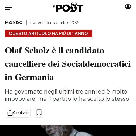
Auto
MONDO
Lunedì 25 novembre 2024
QUESTO ARTICOLO HA PIÙ DI
1 ANNO
HOME
Olaf Scholz è il candidato
Italia
Moda
cancelliere dei Socialdemocratici
Mondo
Libri
Politica
Consumismi
in Germania
Tecnologia
Storie/Idee
Internet
Ok Boomer!
Ha governato negli ultimi tre anni ed è molto
Scienza
Media
impopolare, ma il partito lo ha scelto lo stesso
Cultura
Europa
Economia
Altrecose
Condividi
Sport
Mondiali calcio 2026