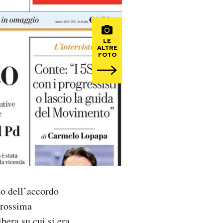
LE
ALTRE
FOTO
no dell’accordo
prossima
bera su cui si era