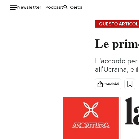
Newsletter
Podcast
Auto
QUESTO ARTICOLO
Le prime
HOME
Italia
Moda
L'accordo per
Mondo
Libri
all'Ucraina, e 
Politica
Consumismi
Tecnologia
Storie/Idee
Condividi
Internet
Ok Boomer!
Scienza
Media
Cultura
Europa
Economia
Altrecose
Sport
Mondiali calcio 2026