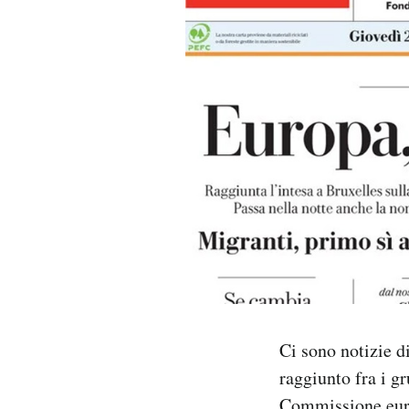
PODCAST
NEWSLETTER
I MIEI PREFERITI
SHOP
CALENDARIO
AREA PERSONALE
Ci sono notizie d
raggiunto fra i g
Area Personale
Newsletter
Commissione europ