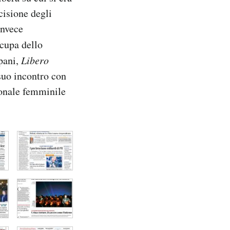
cisione degli
invece
cupa dello
apani,
Libero
suo incontro con
zionale femminile