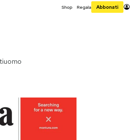
Abbonati
Shop
Regala
ntiuomo