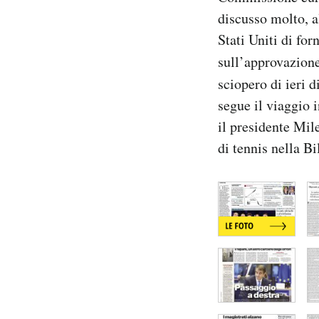
Notifiche mobile
discusso molto, al
Regala il Post
Stati Uniti di fo
Hai bisogno di aiuto?
sull’approvazione
Esci
sciopero di ieri d
segue il viaggio 
il presidente Mile
di tennis nella B