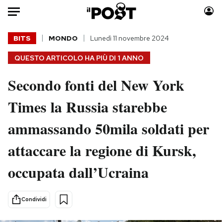
Auto
BITS
MONDO
Lunedì 11 novembre 2024
QUESTO ARTICOLO HA PIÙ DI
1 ANNO
HOME
Secondo fonti del New York
Italia
Moda
Mondo
Libri
Times la Russia starebbe
Politica
Consumismi
ammassando 50mila soldati per
Tecnologia
Storie/Idee
Internet
Ok Boomer!
attaccare la regione di Kursk,
Scienza
Media
occupata dall’Ucraina
Cultura
Europa
Economia
Altrecose
Sport
Mondiali calcio 2026
Condividi