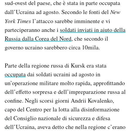
sud-ovest del paese, che è stata in parte occupata
Notifiche mobile
dall’Ucraina ad agosto. Secondo le fonti del
New
Regala il Post
York Times
l’attacco sarebbe imminente e vi
Hai bisogno di aiuto?
Esci
parteciperanno anche i
soldati inviati in aiuto della
Russia dalla Corea del Nord
, che secondo il
governo ucraino sarebbero circa 10mila.
Parte della regione russa di Kursk era stata
occupata
dai soldati ucraini ad agosto in
un’operazione militare molto rapida, approfittando
dell’effetto sorpresa e dell’impreparazione russa al
confine. Negli scorsi giorni Andrii Kovalenko,
capo del Centro per la lotta alla disinformazione
del Consiglio nazionale di sicurezza e difesa
dell’Ucraina, aveva detto che nella regione c’erano