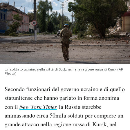
PODCAST
NEWSLETTER
I MIEI PREFERITI
SHOP
Un soldato ucraino nella città di Sudzha, nella regione russa di Kursk (AP
Photo)
Secondo funzionari del governo ucraino e di quello
CALENDARIO
statunitense che hanno parlato in forma anonima
con il
New York Times
la Russia starebbe
AREA PERSONALE
ammassando circa 50mila soldati per compiere un
Area Personale
grande attacco nella regione russa di Kursk, nel
Newsletter