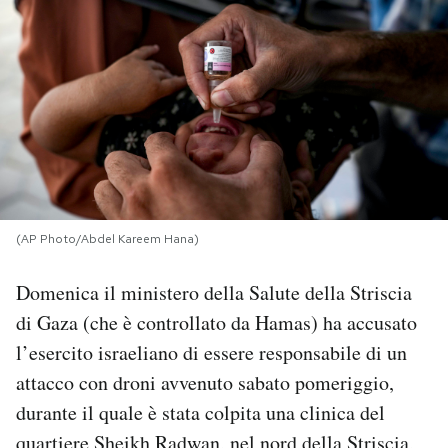
PODCAST
NEWSLETTER
I MIEI PREFERITI
SHOP
(AP Photo/Abdel Kareem Hana)
Domenica il ministero della Salute della Striscia
CALENDARIO
di Gaza (che è controllato da Hamas) ha accusato
l’esercito israeliano di essere responsabile di un
AREA PERSONALE
attacco con droni avvenuto sabato pomeriggio,
durante il quale è stata colpita una clinica del
Area Personale
Newsletter
quartiere Sheikh Radwan, nel nord della Striscia,