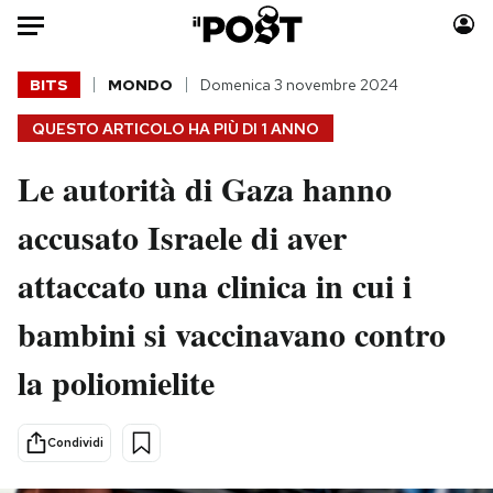
Auto
BITS
MONDO
Domenica 3 novembre 2024
QUESTO ARTICOLO HA PIÙ DI
1 ANNO
HOME
Le autorità di Gaza hanno
Italia
Moda
Mondo
Libri
accusato Israele di aver
Politica
Consumismi
attaccato una clinica in cui i
Tecnologia
Storie/Idee
Internet
Ok Boomer!
bambini si vaccinavano contro
Scienza
Media
la poliomielite
Cultura
Europa
Economia
Altrecose
Sport
Mondiali calcio 2026
Condividi