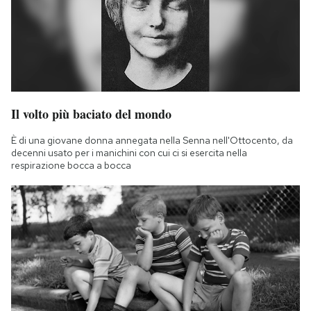
Il volto più baciato del mondo
È di una giovane donna annegata nella Senna nell'Ottocento, da
decenni usato per i manichini con cui ci si esercita nella
respirazione bocca a bocca