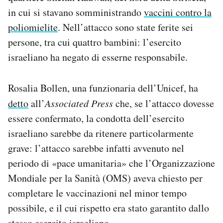
Notifiche mobile
in cui si stavano somministrando
vaccini contro la
Regala il Post
poliomielite
. Nell’attacco sono state ferite sei
Hai bisogno di aiuto?
persone, tra cui quattro bambini: l’esercito
Esci
israeliano ha negato di esserne responsabile.
Rosalia Bollen, una funzionaria dell’Unicef, ha
detto
all’
Associated Press
che, se l’attacco dovesse
essere confermato, la condotta dell’esercito
israeliano sarebbe da ritenere particolarmente
grave: l’attacco sarebbe infatti avvenuto nel
periodo di «pace umanitaria» che l’Organizzazione
Mondiale per la Sanità (OMS) aveva chiesto per
completare le vaccinazioni nel minor tempo
possibile, e il cui rispetto era stato garantito dallo
stesso esercito israeliano.