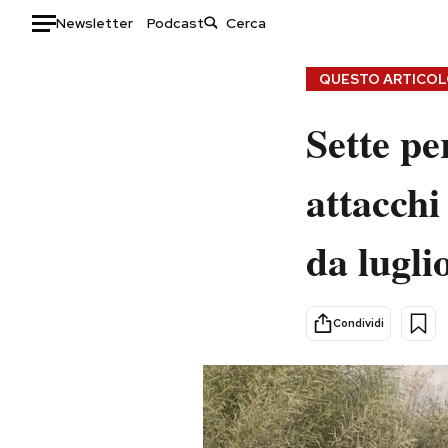
Newsletter
Podcast
Auto
QUESTO ARTICOLO
HOME
Sette pe
Italia
Moda
attacchi
Mondo
Libri
Politica
Consumismi
da lugli
Tecnologia
Storie/Idee
Internet
Ok Boomer!
Scienza
Media
Condividi
Cultura
Europa
Economia
Altrecose
Sport
Mondiali calcio 2026