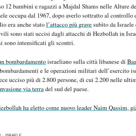
o 12 bambini e ragazzi a Majdal Shams nelle Alture de
aele occupa dal 1967, dopo averlo sottratto al controllo d
lio era anche stato
l’attacco più grave
subìto da Israele 
vili sono stati uccisi dagli attacchi di Hezbollah in Isr
 sono intensificati gli scontri.
un bombardamento
israeliano sulla città libanese di
Baa
 bombardamenti e le operazioni militari dell’esercito is
ce ucciso più di 2.800 persone, di cui 2.200 nelle ulti
invasione via terra
del sud del paese.
ezbollah ha eletto come nuovo leader Naim Qassim, già
-
H
ISRAELE