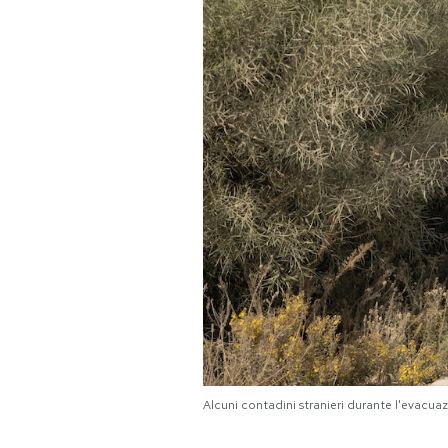
PODCAST
NEWSLETTER
I MIEI PREFERITI
SHOP
CALENDARIO
AREA PERSONALE
Alcuni contadini stranieri durante l'evacua
Area Personale
Newsletter