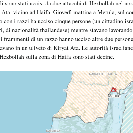
ili
sono stati uccisi
da due attacchi di Hezbollah nel nord
 Ata, vicino ad Haifa. Giovedì mattina a Metula, sul con
o con i razzi ha ucciso cinque persone (un cittadino isr
ri, di nazionalità thailandese) mentre stavano lavorando 
i frammenti di un razzo hanno ucciso altre due person
avano in un uliveto di Kiryat Ata. Le autorità israelian
 Hezbollah sulla zona di Haifa sono stati decine.