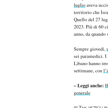
luglio
aveva uccis
territorio che Isr
Quello del 27 lug
2023. Più di 60 ci
anno, da quando si
Sempre giovedì,
sei paramedici. I
Libano hanno inve
settimane, con
l’
– Leggi anche:
H
generale
Tag:
HEZBOLLA