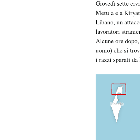
Giovedì sette civ
Notifiche mobile
Metula e a Kiryat
Regala il Post
Libano, un attacc
Hai bisogno di aiuto?
Esci
lavoratori stranie
Alcune ore dopo, 
uomo) che si trov
i razzi sparati da