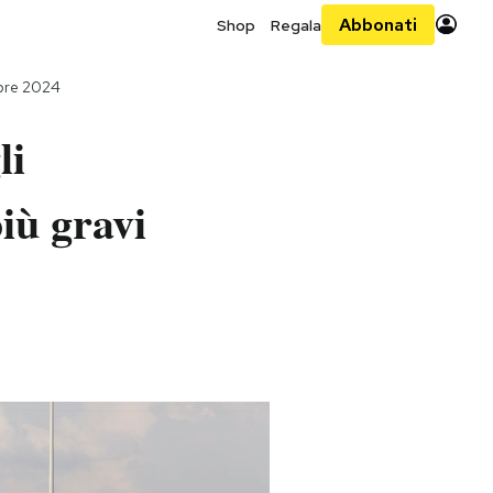
Abbonati
Shop
Regala
obre 2024
li
più gravi