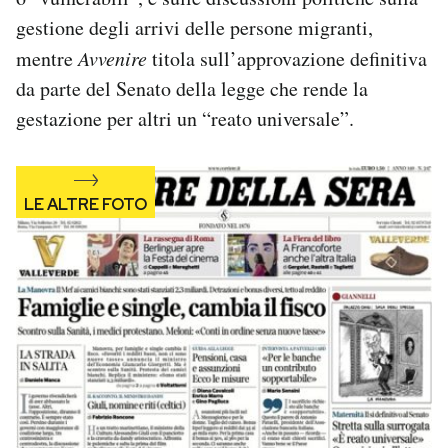
Notifiche mobile
gestione degli arrivi delle persone migranti,
Regala il Post
mentre
Avvenire
titola sull’approvazione definitiva
Hai bisogno di aiuto?
da parte del Senato della legge che rende la
Esci
gestazione per altri un “reato universale”.