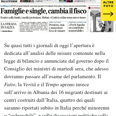
ALTRE
FOTO
PODCAST
NEWSLETTER
Su quasi tutti i giornali di oggi l’apertura è
I MIEI PREFERITI
dedicata all’analisi delle misure contenute nella
legge di bilancio e annunciate dal governo dopo il
SHOP
Consiglio dei ministri di martedì sera, che adesso
dovranno passare all’esame del parlamento. Il
CALENDARIO
Fatto
, la
Verità
e il
Tempo
aprono invece
sull’arrivo in Albania dei 16 migranti destinati ai
AREA PERSONALE
centri costruiti dall’Italia, quattro dei quali
saranno riportati subito in Italia perché minorenni
Area Personale
Newsletter
o “vulnerabili”, e sulle discussioni politiche sulla