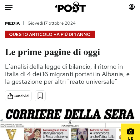
Auto
MEDIA
Giovedì 17 ottobre 2024
QUESTO ARTICOLO HA PIÙ DI
1 ANNO
HOME
Le prime pagine di oggi
Italia
Moda
Mondo
Libri
L'analisi della legge di bilancio, il ritorno in
Politica
Consumismi
Italia di 4 dei 16 migranti portati in Albania, e
Tecnologia
Storie/Idee
la gestazione per altri "reato universale"
Internet
Ok Boomer!
Condividi
Scienza
Media
Cultura
Europa
Economia
Altrecose
Sport
Mondiali calcio 2026
LE