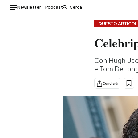
Newsletter
Podcast
Auto
QUESTO ARTICOLO
Celebri
HOME
Italia
Moda
Con Hugh Jack
Mondo
Libri
e Tom DeLonge,
Politica
Consumismi
Tecnologia
Storie/Idee
Condividi
Internet
Ok Boomer!
Scienza
Media
Cultura
Europa
Economia
Altrecose
Sport
Mondiali calcio 2026