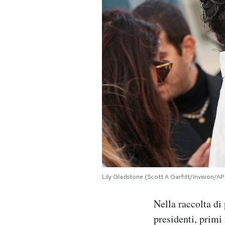
PODCAST
NEWSLETTER
I MIEI PREFERITI
SHOP
CALENDARIO
Lily Gladstone (Scott A Garfitt/Invision/AP
AREA PERSONALE
Nella raccolta di
Area Personale
presidenti, primi
Newsletter