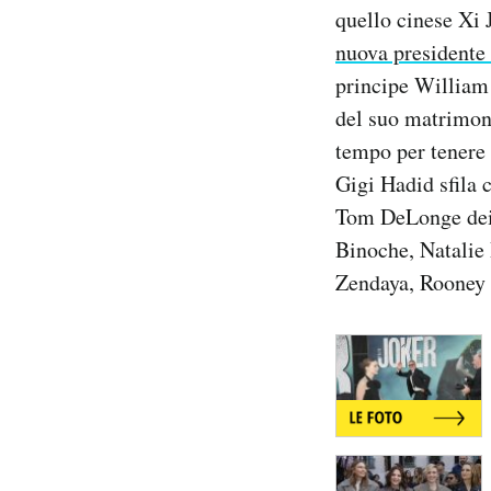
quello cinese Xi 
Notifiche mobile
Regala il Post
nuova presidente
Hai bisogno di aiuto?
principe William
Esci
del suo matrimoni
tempo per tenere 
Gigi Hadid sfila c
Tom DeLonge dei B
Binoche, Natalie
Zendaya, Rooney M