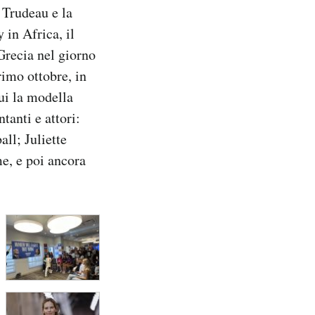
 Trudeau e la
 in Africa, il
Grecia nel giorno
rimo ottobre, in
ui la modella
tanti e attori:
ll; Juliette
e, e poi ancora