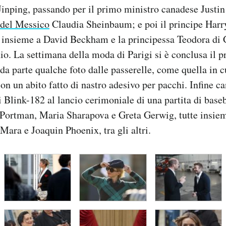
Jinping, passando per il primo ministro canadese Justin
 del Messico
Claudia Sheinbaum; e poi il principe Harry
 insieme a David Beckham e la principessa Teodora di 
o. La settimana della moda di Parigi si è conclusa il p
da parte qualche foto dalle passerelle, come quella in c
on un abito fatto di nastro adesivo per pacchi. Infine can
link-182 al lancio cerimoniale di una partita di baseba
 Portman, Maria Sharapova e Greta Gerwig, tutte insiem
ara e Joaquin Phoenix, tra gli altri.