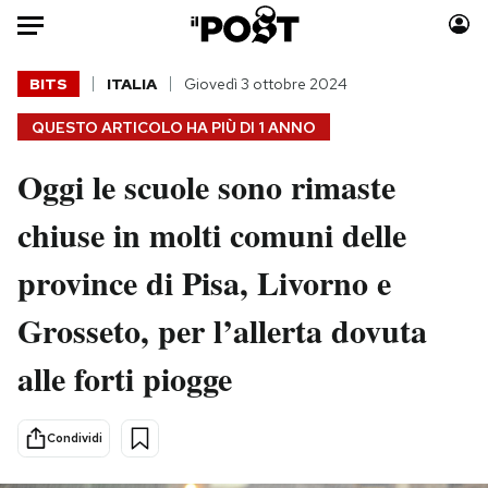
Auto
BITS
ITALIA
Giovedì 3 ottobre 2024
QUESTO ARTICOLO HA PIÙ DI
1 ANNO
HOME
Oggi le scuole sono rimaste
Italia
Moda
Mondo
Libri
chiuse in molti comuni delle
Politica
Consumismi
province di Pisa, Livorno e
Tecnologia
Storie/Idee
Internet
Ok Boomer!
Grosseto, per l’allerta dovuta
Scienza
Media
alle forti piogge
Cultura
Europa
Economia
Altrecose
Sport
Mondiali calcio 2026
Condividi