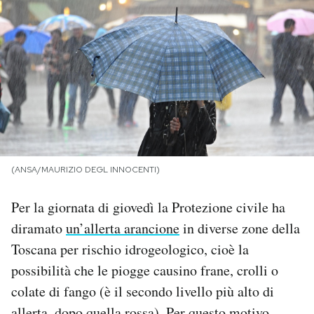
PODCAST
NEWSLETTER
I MIEI PREFERITI
SHOP
(ANSA/MAURIZIO DEGL INNOCENTI)
Per la giornata di giovedì la Protezione civile ha
CALENDARIO
diramato
un’allerta arancione
in diverse zone della
Toscana per rischio idrogeologico, cioè la
AREA PERSONALE
possibilità che le piogge causino frane, crolli o
colate di fango (è il secondo livello più alto di
Area Personale
Newsletter
allerta, dopo quella rossa). Per questo motivo