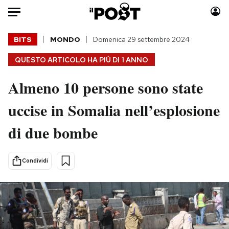
Auto
BITS
MONDO
Domenica 29 settembre 2024
QUESTO ARTICOLO HA PIÙ DI
1 ANNO
HOME
Almeno 10 persone sono state
Italia
Moda
Mondo
Libri
uccise in Somalia nell’esplosione
Politica
Consumismi
di due bombe
Tecnologia
Storie/Idee
Internet
Ok Boomer!
Scienza
Media
Condividi
Cultura
Europa
Economia
Altrecose
Sport
Mondiali calcio 2026