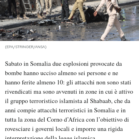
PODCAST
NEWSLETTER
(EPA/STRINGER/ANSA)
I MIEI PREFERITI
Sabato in Somalia due esplosioni provocate da
bombe hanno ucciso almeno sei persone e ne
SHOP
hanno ferite almeno 10: gli attacchi non sono stati
rivendicati ma sono avvenuti in zone in cui è attivo
CALENDARIO
il gruppo terroristico islamista al Shabaab, che da
anni compie attacchi terroristici in Somalia e in
AREA PERSONALE
tutta la zona del Corno d’Africa con l’obiettivo di
rovesciare i governi locali e imporre una rigida
Area Personale
Newsletter
interpretazione della legge islamica.