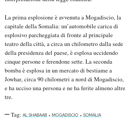
Notifiche mobile
Regala il Post
La prima esplosione è avvenuta a Mogadiscio, la
Hai bisogno di aiuto?
capitale della Somalia: un’automobile carica di
Esci
esplosivo parcheggiata di fronte al principale
teatro della città, a circa un chilometro dalla sede
della presidenza del paese, è esplosa uccidendo
cinque persone e ferendone sette. La seconda
bomba è esplosa in un mercato di bestiame a
Jowhar, circa 90 chilometri a nord di Mogadiscio,
e ha ucciso una persona e ne ha ferite almeno altre
tre.
Tag:
-
-
AL SHABAAB
MOGADISCIO
SOMALIA