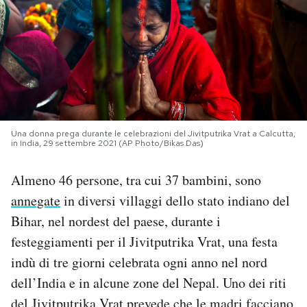
PODCAST
NEWSLETTER
I MIEI PREFERITI
Una donna prega durante le celebrazioni del Jivitputrika Vrat a Calcutta,
in India, 29 settembre 2021 (AP Photo/Bikas Das)
SHOP
Almeno 46 persone, tra cui 37 bambini, sono
annegate
in diversi villaggi dello stato indiano del
CALENDARIO
Bihar, nel nordest del paese, durante i
festeggiamenti per il Jivitputrika Vrat, una festa
AREA PERSONALE
indù di tre giorni celebrata ogni anno nel nord
dell’India e in alcune zone del Nepal. Uno dei riti
Area Personale
Newsletter
del Jivitputrika Vrat prevede che le madri facciano