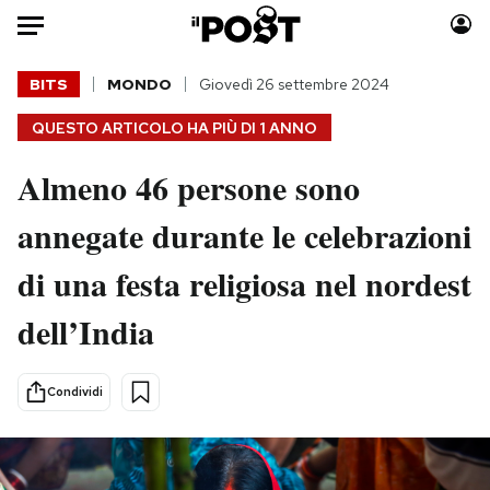
Auto
BITS
MONDO
Giovedì 26 settembre 2024
QUESTO ARTICOLO HA PIÙ DI
1 ANNO
HOME
Almeno 46 persone sono
Italia
Moda
Mondo
Libri
annegate durante le celebrazioni
Politica
Consumismi
di una festa religiosa nel nordest
Tecnologia
Storie/Idee
Internet
Ok Boomer!
dell’India
Scienza
Media
Cultura
Europa
Condividi
Economia
Altrecose
Sport
Mondiali calcio 2026