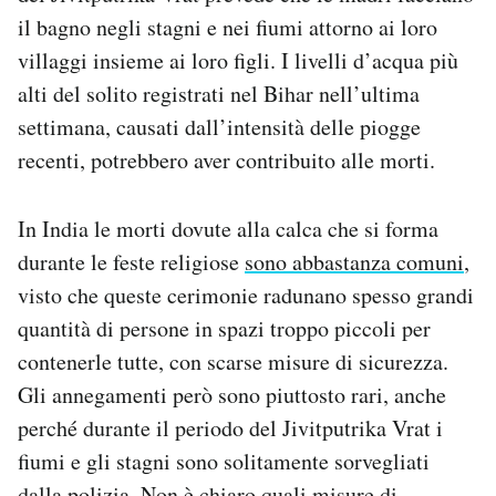
Notifiche mobile
il bagno negli stagni e nei fiumi attorno ai loro
Regala il Post
villaggi insieme ai loro figli. I livelli d’acqua più
Hai bisogno di aiuto?
alti del solito registrati nel Bihar nell’ultima
Esci
settimana, causati dall’intensità delle piogge
recenti, potrebbero aver contribuito alle morti.
In India le morti dovute alla calca che si forma
durante le feste religiose
sono abbastanza comuni
,
visto che queste cerimonie radunano spesso grandi
quantità di persone in spazi troppo piccoli per
contenerle tutte, con scarse misure di sicurezza.
Gli annegamenti però sono piuttosto rari, anche
perché durante il periodo del Jivitputrika Vrat i
fiumi e gli stagni sono solitamente sorvegliati
dalla polizia. Non è chiaro quali misure di