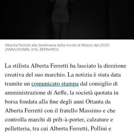
PODCAST
NEWSLETTER
Alberta Ferretti alla Settimana della moda di Milano del 2020
(ANSA/DANIEL DAL ZENNARO)
I MIEI PREFERITI
La stilista Alberta Ferretti ha lasciato la direzione
SHOP
creativa del suo marchio. La notizia è stata data
tramite un
comunicato stampa
dal consiglio di
CALENDARIO
amministrazione di Aeffe, la società quotata in
borsa fondata alla fine degli anni Ottanta da
Alberta Ferretti con il fratello Massimo e che
AREA PERSONALE
controlla marchi di prêt-à-porter, calzature e
Area Personale
pelletteria, tra cui Alberta Ferretti, Pollini e
Newsletter