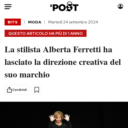
Auto
BITS
MODA
Martedì 24 settembre 2024
QUESTO ARTICOLO HA PIÙ DI
1 ANNO
HOME
La stilista Alberta Ferretti ha
Italia
Moda
Mondo
Libri
lasciato la direzione creativa del
Politica
Consumismi
suo marchio
Tecnologia
Storie/Idee
Internet
Ok Boomer!
Scienza
Media
Condividi
Cultura
Europa
Economia
Altrecose
Sport
Mondiali calcio 2026