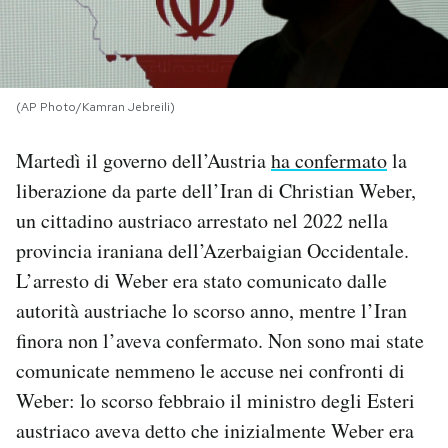
PODCAST
NEWSLETTER
(AP Photo/Kamran Jebreili)
Martedì il governo dell’Austria
ha confermato
la
I MIEI PREFERITI
liberazione da parte dell’Iran di Christian Weber,
un cittadino austriaco arrestato nel 2022 nella
SHOP
provincia iraniana dell’
Azerbaigian Occidentale.
L’arresto di Weber era stato comunicato dalle
CALENDARIO
autorità austriache lo scorso anno, mentre l’Iran
finora non l’aveva confermato. Non sono mai state
comunicate nemmeno le accuse nei confronti di
AREA PERSONALE
Weber: lo scorso febbraio il ministro degli Esteri
Area Personale
austriaco aveva detto che inizialmente Weber era
Newsletter