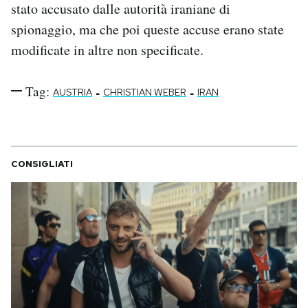
stato accusato dalle autorità iraniane di
Notifiche mobile
spionaggio, ma che poi queste accuse erano state
Regala il Post
Hai bisogno di aiuto?
modificate in altre non specificate.
Esci
Tag:
-
-
AUSTRIA
CHRISTIAN WEBER
IRAN
CONSIGLIATI