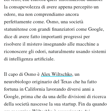
Notifiche mobile
la consapevolezza di avere appena percepito un
Regala il Post
odore, ma non comprendiamo ancora
Hai bisogno di aiuto?
perfettamente come. Osmo, una società
Esci
statunitense con grandi finanziatori come Google,
dice di avere fatto importanti progressi per
risolvere il mistero insegnando alle macchine a
riconoscere gli odori, naturalmente usando sistemi
di intelligenza artificiale.
Il capo di Osmo è
Alex Wiltschko
, un
neurobiologo originario del Texas che ha fatto
fortuna in California lavorando diversi anni a
Google, prima che da una delle divisioni di ricerca
della società nascesse la sua startup. Fin da quando