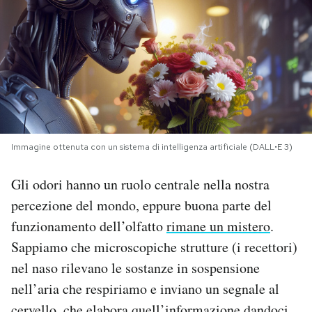
PODCAST
NEWSLETTER
I MIEI PREFERITI
Immagine ottenuta con un sistema di intelligenza artificiale (DALL•E 3)
SHOP
Gli odori hanno un ruolo centrale nella nostra
percezione del mondo, eppure buona parte del
CALENDARIO
funzionamento dell’olfatto
rimane un mistero
.
Sappiamo che microscopiche strutture (i recettori)
AREA PERSONALE
nel naso rilevano le sostanze in sospensione
nell’aria che respiriamo e inviano un segnale al
Area Personale
Newsletter
cervello, che elabora quell’informazione dandoci