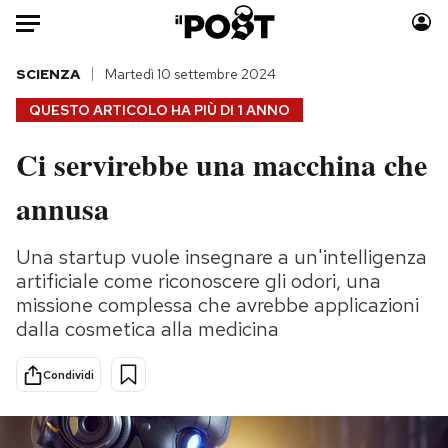
Auto
SCIENZA
Martedì 10 settembre 2024
QUESTO ARTICOLO HA PIÙ DI
1 ANNO
HOME
Ci servirebbe una macchina che
Italia
Moda
annusa
Mondo
Libri
Politica
Consumismi
Una startup vuole insegnare a un'intelligenza
Tecnologia
Storie/Idee
artificiale come riconoscere gli odori, una
Internet
Ok Boomer!
missione complessa che avrebbe applicazioni
Scienza
Media
dalla cosmetica alla medicina
Cultura
Europa
Economia
Altrecose
Condividi
Sport
Mondiali calcio 2026