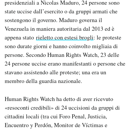
presidenziali a Nicolas Maduro, 24 persone sono
Notifiche mobile
state uccise dall’esercito o da gruppi armati che
Regala il Post
sostengono il governo. Maduro governa il
Hai bisogno di aiuto?
Esci
Venezuela in maniera autoritaria dal 2013 ed è
appena stato
rieletto con estesi brogli
: le proteste
sono durate giorni e hanno coinvolto migliaia di
persone. Secondo Human Rights Watch, 23 delle
24 persone uccise erano manifestanti o persone che
stavano assistendo alle proteste; una era un
membro della guardia nazionale.
Human Rights Watch ha detto di aver ricevuto
«resoconti credibili» di 24 uccisioni da gruppi di
cittadini locali (tra cui Foro Penal, Justicia,
Encuentro y Perdón, Monitor de Víctimas e