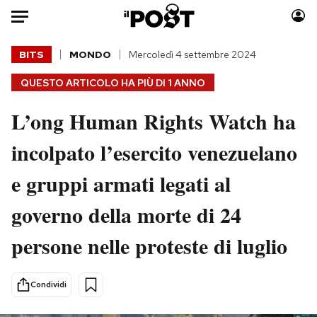
Auto
BITS
MONDO
Mercoledì 4 settembre 2024
QUESTO ARTICOLO HA PIÙ DI
1 ANNO
HOME
L’ong Human Rights Watch ha
Italia
Moda
Mondo
Libri
incolpato l’esercito venezuelano
Politica
Consumismi
e gruppi armati legati al
Tecnologia
Storie/Idee
Internet
Ok Boomer!
governo della morte di 24
Scienza
Media
persone nelle proteste di luglio
Cultura
Europa
Economia
Altrecose
Sport
Mondiali calcio 2026
Condividi