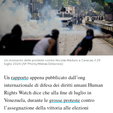
PODCAST
NEWSLETTER
I MIEI PREFERITI
SHOP
Un momento delle proteste contro Nicolás Maduro a Caracas, il 29
luglio 2024 (AP Photo/Matias Delacroix)
Un
rapporto
appena pubblicato dall’ong
CALENDARIO
internazionale di difesa dei diritti umani Human
Rights Watch dice che alla fine di luglio in
AREA PERSONALE
Venezuela, durante le
grosse proteste
contro
Area Personale
l’assegnazione della vittoria alle elezioni
Newsletter