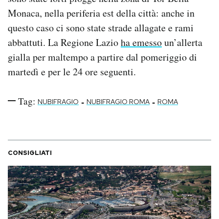
Notifiche mobile
Monaca, nella periferia est della città: anche in
Regala il Post
questo caso ci sono state strade allagate e rami
Hai bisogno di aiuto?
abbattuti. La Regione Lazio
ha emesso
un’allerta
Esci
gialla per maltempo a partire dal pomeriggio di
martedì e per le 24 ore seguenti.
Tag:
-
-
NUBIFRAGIO
NUBIFRAGIO ROMA
ROMA
CONSIGLIATI