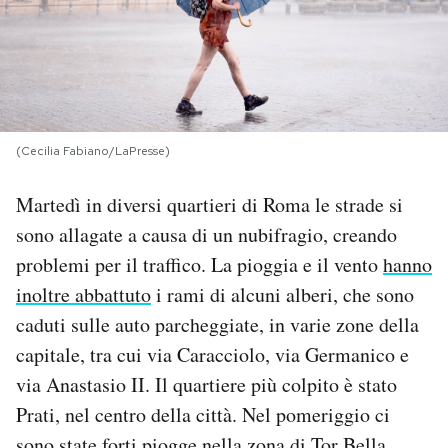
PODCAST
NEWSLETTER
(Cecilia Fabiano/LaPresse)
I MIEI PREFERITI
Martedì in diversi quartieri di Roma le strade si
sono allagate a causa di un nubifragio, creando
SHOP
problemi per il traffico. La pioggia e il vento
hanno
inoltre abbattuto
i rami di alcuni alberi, che sono
CALENDARIO
caduti sulle auto parcheggiate, in varie zone della
capitale, tra cui via Caracciolo, via Germanico e
AREA PERSONALE
via Anastasio II. Il quartiere più colpito è stato
Prati, nel centro della città. Nel pomeriggio ci
Area Personale
Newsletter
sono state forti piogge nella zona di Tor Bella