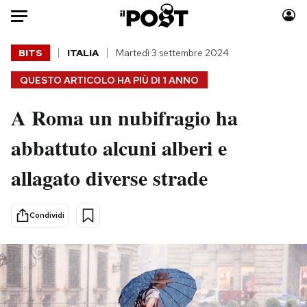
Auto
BITS
ITALIA
Martedì 3 settembre 2024
QUESTO ARTICOLO HA PIÙ DI
1 ANNO
HOME
A Roma un nubifragio ha
Italia
Moda
Mondo
Libri
abbattuto alcuni alberi e
Politica
Consumismi
allagato diverse strade
Tecnologia
Storie/Idee
Internet
Ok Boomer!
Scienza
Media
Condividi
Cultura
Europa
Economia
Altrecose
Sport
Mondiali calcio 2026