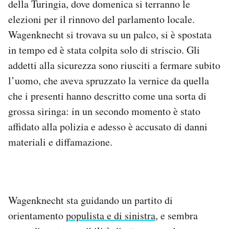
della Turingia, dove domenica si terranno le
Notifiche mobile
elezioni per il rinnovo del parlamento locale.
Regala il Post
Wagenknecht si trovava su un palco, si è spostata
Hai bisogno di aiuto?
in tempo ed è stata colpita solo di striscio. Gli
Esci
addetti alla sicurezza sono riusciti a fermare subito
l’uomo, che aveva spruzzato la vernice da quella
che i presenti hanno descritto come una sorta di
grossa siringa: in un secondo momento è stato
affidato alla polizia e adesso è accusato di danni
materiali e diffamazione.
Wagenknecht sta guidando un partito di
orientamento
populista e di sinistra
, e sembra