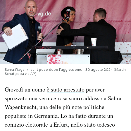
PODCAST
NEWSLETTER
I MIEI PREFERITI
SHOP
Sahra Wagenknecht poco dopo l'aggressione, il 30 agosto 2024 (Martin
Schutt/dpa via AP)
Giovedì un uomo
è stato arrestato
per aver
CALENDARIO
spruzzato una vernice rosa scuro addosso a Sahra
Wagenknecht, una delle più note politiche
AREA PERSONALE
populiste in Germania. Lo ha fatto durante un
Area Personale
comizio elettorale a Erfurt, nello stato tedesco
Newsletter