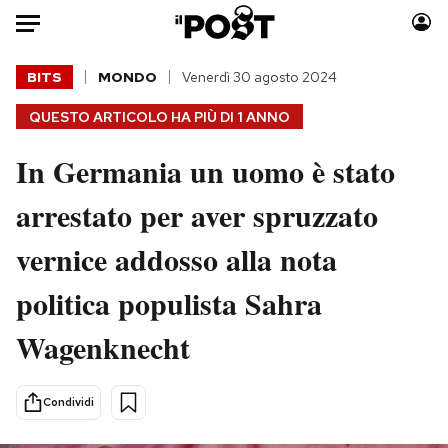
Auto
BITS
MONDO
Venerdì 30 agosto 2024
QUESTO ARTICOLO HA PIÙ DI
1 ANNO
HOME
In Germania un uomo è stato
Italia
Moda
Mondo
Libri
arrestato per aver spruzzato
Politica
Consumismi
vernice addosso alla nota
Tecnologia
Storie/Idee
Internet
Ok Boomer!
politica populista Sahra
Scienza
Media
Wagenknecht
Cultura
Europa
Economia
Altrecose
Sport
Mondiali calcio 2026
Condividi