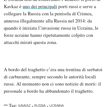
Notifiche mobile
Kavkaz è
uno dei principali
porti russi e serve a
Regala il Post
collegare la Russia con la penisola di Crimea,
Hai bisogno di aiuto?
annessa illegalmente alla Russia nel 2014: da
Esci
quando è iniziata l’invasione russa in Ucraina, le
forze ucraine hanno ripetutamente colpito con
attacchi mirati questa zona.
A bordo del traghetto c’era una trentina di serbatoi
di carburante, sempre secondo le autorità locali
russe. Al momento non ci sono notizie di morti: il
personale a bordo ha abbandonato il traghetto.
Tag:
-
-
KAVKAZ
RUSSIA
UCRAINA