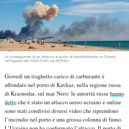
PODCAST
NEWSLETTER
I MIEI PREFERITI
Le conseguenze di un attacco al porto di Novofedorivka, in Crimea,
nell'agosto del 2022 (UGC via AP/File)
SHOP
Giovedì un traghetto carico di carburante è
affondato nel porto di Kavkaz, nella regione russa
CALENDARIO
di Krasnodar, sul mar Nero: le autorità russe
hanno
detto
che è stato un attacco aereo ucraino e online
AREA PERSONALE
sono stati condivisi diversi video che riprendono
l’incendio nel porto e una grossa colonna di fumo.
Area Personale
Newsletter
L’Ucraina non ha confermato l’attacco. Il porto di