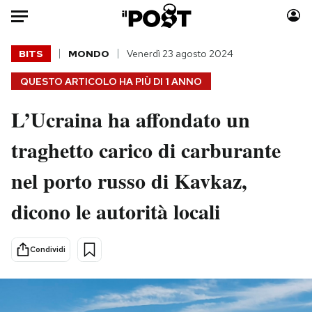
Auto
BITS
MONDO
Venerdì 23 agosto 2024
QUESTO ARTICOLO HA PIÙ DI
1 ANNO
HOME
L’Ucraina ha affondato un
Italia
Moda
Mondo
Libri
traghetto carico di carburante
Politica
Consumismi
nel porto russo di Kavkaz,
Tecnologia
Storie/Idee
Internet
Ok Boomer!
dicono le autorità locali
Scienza
Media
Cultura
Europa
Condividi
Economia
Altrecose
Sport
Mondiali calcio 2026