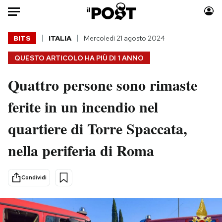
Auto
BITS
ITALIA
Mercoledì 21 agosto 2024
QUESTO ARTICOLO HA PIÙ DI
1 ANNO
HOME
Quattro persone sono rimaste
Italia
Moda
Mondo
Libri
ferite in un incendio nel
Politica
Consumismi
quartiere di Torre Spaccata,
Tecnologia
Storie/Idee
Internet
Ok Boomer!
nella periferia di Roma
Scienza
Media
Cultura
Europa
Condividi
Economia
Altrecose
Sport
Mondiali calcio 2026