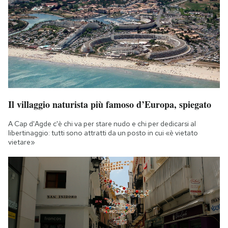
Il villaggio naturista più famoso d’Europa, spiegato
A Cap d'Agde c'è chi va per stare nudo e chi per dedicarsi al
libertinaggio: tutti sono attratti da un posto in cui «è vietato
vietare»