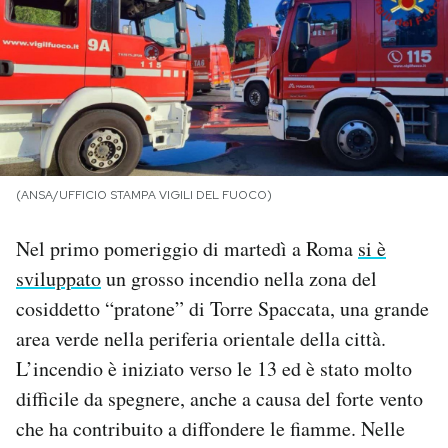
PODCAST
NEWSLETTER
I MIEI PREFERITI
(ANSA/UFFICIO STAMPA VIGILI DEL FUOCO)
SHOP
Nel primo pomeriggio di martedì a Roma
si è
sviluppato
un grosso incendio nella zona del
CALENDARIO
cosiddetto “pratone” di Torre Spaccata, una grande
area verde nella periferia orientale della città.
L’incendio è iniziato verso le 13 ed è stato molto
AREA PERSONALE
difficile da spegnere, anche a causa del forte vento
Area Personale
che ha contribuito a diffondere le fiamme. Nelle
Newsletter