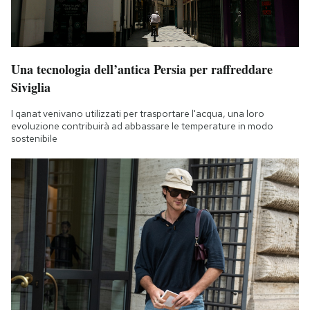
Una tecnologia dell’antica Persia per raffreddare
Siviglia
I qanat venivano utilizzati per trasportare l'acqua, una loro
evoluzione contribuirà ad abbassare le temperature in modo
sostenibile