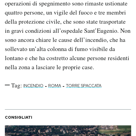
operazioni di spegnimento sono rimaste ustionate
Notifiche mobile
quattro persone, un vigile del fuoco e tre membri
Regala il Post
della protezione civile, che sono state trasportate
Hai bisogno di aiuto?
Esci
in gravi condizioni all’ospedale Sant’Eugenio. Non
sono ancora chiare le cause dell’incendio, che ha
sollevato un’alta colonna di fumo visibile da
lontano e che ha costretto alcune persone residenti
nella zona a lasciare le proprie case.
Tag:
-
-
INCENDIO
ROMA
TORRE SPACCATA
CONSIGLIATI