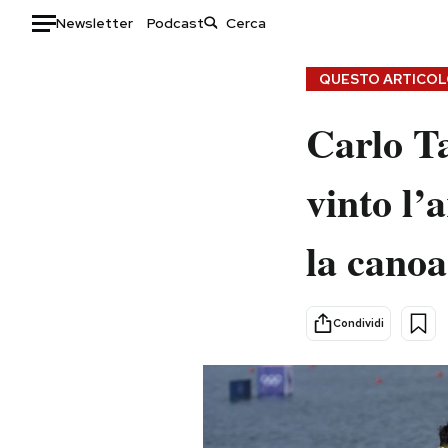
Newsletter
Podcast
Auto
QUESTO ARTICOLO
HOME
Carlo T
Italia
Moda
vinto l’
Mondo
Libri
Politica
Consumismi
la canoa
Tecnologia
Storie/Idee
Internet
Ok Boomer!
Scienza
Media
Condividi
Cultura
Europa
Economia
Altrecose
Sport
Mondiali calcio 2026