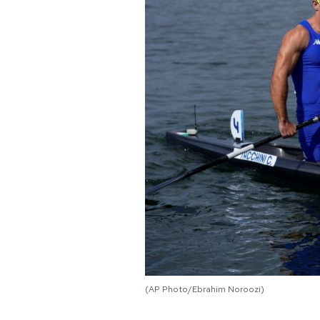
PODCAST
NEWSLETTER
I MIEI PREFERITI
SHOP
CALENDARIO
AREA PERSONALE
(AP Photo/Ebrahim Noroozi)
Area Personale
Newsletter