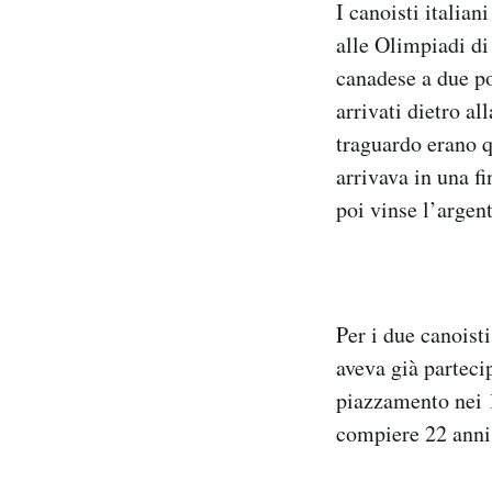
I canoisti italia
Notifiche mobile
alle Olimpiadi di
Regala il Post
canadese a due po
Hai bisogno di aiuto?
Esci
arrivati dietro a
traguardo erano q
arrivava in una f
poi vinse l’arge
Per i due canoist
aveva già parteci
piazzamento nei 1
compiere 22 anni 