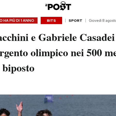
 HA PIÙ DI
1 ANNO
BITS
SPORT
Giovedì 8 agost
acchini e Gabriele Casade
argento olimpico nei 500 m
 biposto