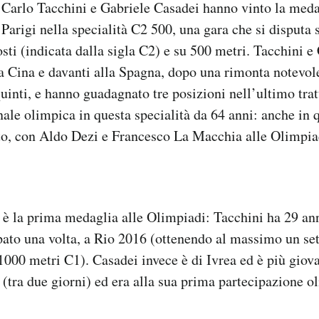
ni Carlo Tacchini e Gabriele Casadei hanno vinto la med
 Parigi nella specialità C2 500, una gara che si disputa
sti (indicata dalla sigla C2) e su 500 metri. Tacchini e
lla Cina e davanti alla Spagna, dopo una rimonta notevol
uinti, e hanno guadagnato tre posizioni nell’ultimo trat
inale olimpica in questa specialità da 64 anni: anche in 
nto, con Aldo Dezi e Francesco La Macchia alle Olimpi
i è la prima medaglia alle Olimpiadi: Tacchini ha 29 ann
pato una volta, a Rio 2016 (ottenendo al massimo un se
000 metri C1). Casadei invece è di Ivrea ed è più giov
(tra due giorni) ed era alla sua prima partecipazione o