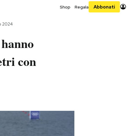
Abbonati
Shop
Regala
o 2024
i hanno
etri con