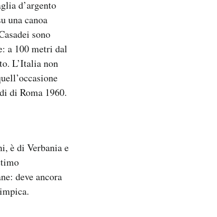
aglia d’argento
 su una canoa
 Casadei sono
e: a 100 metri dal
to. L’Italia non
quell’occasione
adi di Roma 1960.
i, è di Verbania e
ttimo
ane: deve ancora
limpica.