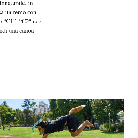
innaturale, in
usa un remo con
le “C1”, “C2″ ecc
indi una canoa