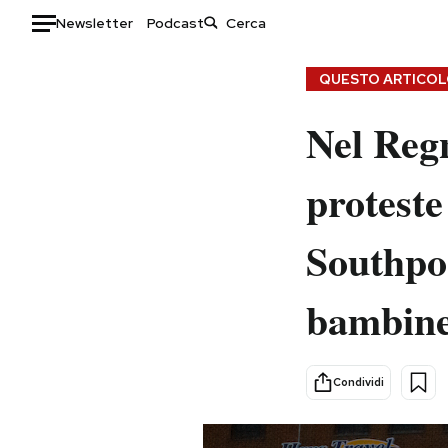
Newsletter
Podcast
Auto
QUESTO ARTICOLO
HOME
Nel Regn
Italia
Moda
proteste
Mondo
Libri
Politica
Consumismi
Southpor
Tecnologia
Storie/Idee
Internet
Ok Boomer!
bambin
Scienza
Media
Cultura
Europa
Economia
Altrecose
Condividi
Sport
Mondiali calcio 2026