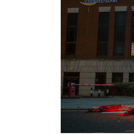
PODCAST
NEWSLETTER
I MIEI PREFERITI
SHOP
CALENDARIO
AREA PERSONALE
Area Personale
Newsletter