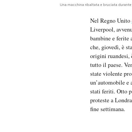
Notifiche mobile
Una macchina ribaltata e bruciata durante 
Regala il Post
Nel Regno Unito
Hai bisogno di aiuto?
Esci
Liverpool, avvenu
bambine e ferite 
che, giovedì, è s
origini ruandesi,
tutto il paese. V
state violente pr
un’automobile e a 
stati feriti. Otto
proteste a Londra
fine settimana.