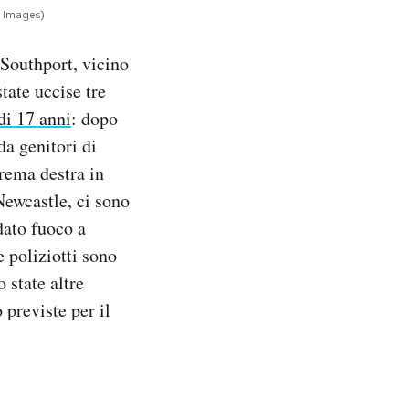
y Images)
 Southport, vicino
tate uccise tre
di 17 anni
: dopo
da genitori di
trema destra in
Newcastle, ci sono
dato fuoco a
e poliziotti sono
o state altre
 previste per il