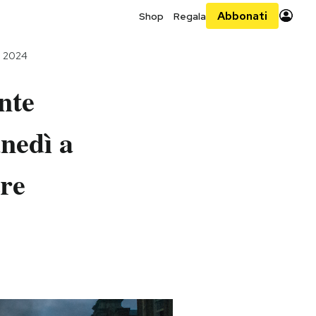
Abbonati
Shop
Regala
o 2024
nte
unedì a
tre