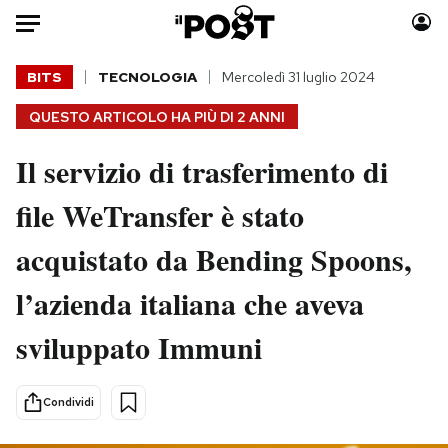
Auto
BITS
TECNOLOGIA
Mercoledì 31 luglio 2024
QUESTO ARTICOLO HA PIÙ DI
2 ANNI
HOME
Il servizio di trasferimento di
Italia
Moda
Mondo
Libri
file WeTransfer è stato
Politica
Consumismi
acquistato da Bending Spoons,
Tecnologia
Storie/Idee
Internet
Ok Boomer!
l’azienda italiana che aveva
Scienza
Media
sviluppato Immuni
Cultura
Europa
Economia
Altrecose
Sport
Mondiali calcio 2026
Condividi