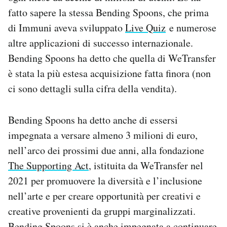
Notifiche mobile
fatto sapere la stessa Bending Spoons, che prima
Regala il Post
di Immuni aveva sviluppato
Live Quiz
e numerose
Hai bisogno di aiuto?
altre applicazioni di successo internazionale.
Esci
Bending Spoons ha detto che quella di WeTransfer
è stata la più estesa acquisizione fatta finora (non
ci sono dettagli sulla cifra della vendita).
Bending Spoons ha detto anche di essersi
impegnata a versare almeno 3 milioni di euro,
nell’arco dei prossimi due anni, alla fondazione
The Supporting Act
, istituita da WeTransfer nel
2021 per promuovere la diversità e l’inclusione
nell’arte e per creare opportunità per creativi e
creative provenienti da gruppi marginalizzati.
Bending Spoons si è anche impegnata a continuare