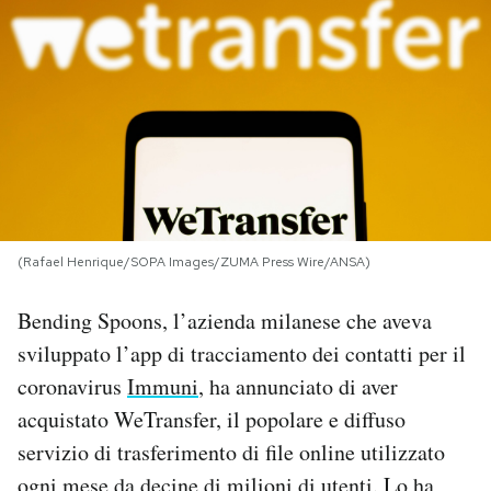
PODCAST
NEWSLETTER
I MIEI PREFERITI
SHOP
(Rafael Henrique/SOPA Images/ZUMA Press Wire/ANSA)
Bending Spoons, l’azienda milanese che aveva
CALENDARIO
sviluppato l’app di tracciamento dei contatti per il
coronavirus
Immuni
, ha annunciato di aver
AREA PERSONALE
acquistato WeTransfer, il popolare e diffuso
servizio di trasferimento di file online utilizzato
Area Personale
Newsletter
ogni mese da decine di milioni di utenti. Lo ha