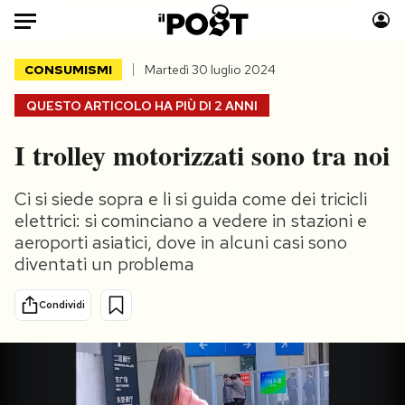
Auto
CONSUMISMI
Martedì 30 luglio 2024
QUESTO ARTICOLO HA PIÙ DI
2 ANNI
HOME
I trolley motorizzati sono tra noi
Italia
Moda
Mondo
Libri
Ci si siede sopra e li si guida come dei tricicli
Politica
Consumismi
elettrici: si cominciano a vedere in stazioni e
Tecnologia
Storie/Idee
aeroporti asiatici, dove in alcuni casi sono
Internet
Ok Boomer!
diventati un problema
Scienza
Media
Condividi
Cultura
Europa
Economia
Altrecose
Sport
Mondiali calcio 2026