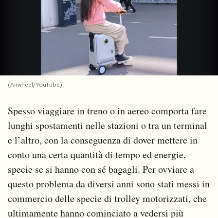
PODCAST
NEWSLETTER
I MIEI PREFERITI
(Airwheel/YouTube)
Spesso viaggiare in treno o in aereo comporta fare
SHOP
lunghi spostamenti nelle stazioni o tra un terminal
e l’altro, con la conseguenza di dover mettere in
CALENDARIO
conto una certa quantità di tempo ed energie,
specie se si hanno con sé bagagli. Per ovviare a
AREA PERSONALE
questo problema da diversi anni sono stati messi in
commercio delle specie di trolley motorizzati, che
Area Personale
ultimamente hanno cominciato a vedersi più
Newsletter