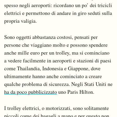
spesso negli aeroporti: ricordano un po’ dei tricicli
Notifiche mobile
Regala il Post
elettrici e permettono di andare in giro seduti sulla
Hai bisogno di aiuto?
propria valigia.
Esci
Sono oggetti abbastanza costosi, pensati per
persone che viaggiano molto e possono spendere
anche mille euro per un trolley, ma si cominciano
a vedere facilmente in aeroporti e stazioni di paesi
come Thailandia, Indonesia e Giappone, dove
ultimamente hanno anche cominciato a creare
qualche problema di sicurezza. Negli Stati Uniti ne
ha da poco pubblicizzato
uno Paris Hilton.
I trolley elettrici, o motorizzati, sono solitamente
piccoli come dei bagagli a mano e per questo non