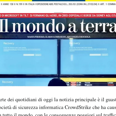
rte dei quotidiani di oggi la notizia principale è il gua
ocietà di sicurezza informatica CrowdStrike che ha cau
 tutto il mondo, con le conseguenze peggiori sul traffic