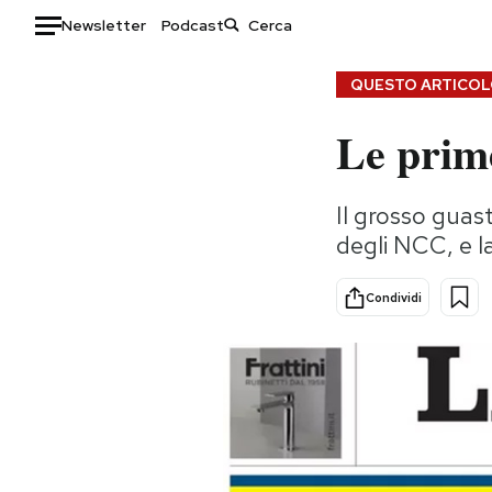
Newsletter
Podcast
Auto
QUESTO ARTICOLO
Le prime
HOME
Italia
Moda
Il grosso guas
Mondo
Libri
degli NCC, e la
Politica
Consumismi
Tecnologia
Storie/Idee
Condividi
Internet
Ok Boomer!
Scienza
Media
Cultura
Europa
Economia
Altrecose
Sport
Mondiali calcio 2026