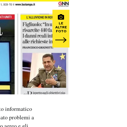
LE
ALTRE
FOTO
sto informatico
sato problemi a
o aereo e gli