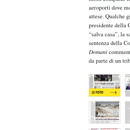
Notifiche mobile
aeroporti dove mol
Regala il Post
attese. Qualche g
Hai bisogno di aiuto?
presidente della
Esci
“salva casa”, la s
sentenza della Cor
Domani
commenta 
da parte di un tri