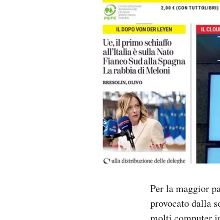
PODCAST
NEWSLETTER
I MIEI PREFERITI
SHOP
CALENDARIO
AREA PERSONALE
Per la maggior pa
provocato dalla s
Area Personale
Newsletter
molti computer in