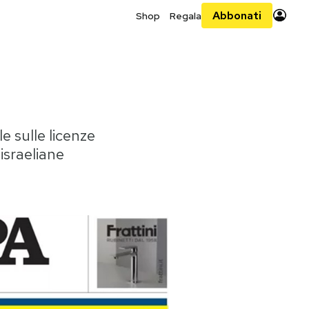
Abbonati
Shop
Regala
e sulle licenze
 israeliane