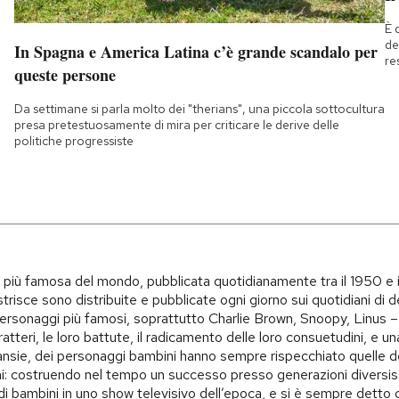
È 
de
In Spagna e America Latina c’è grande scandalo per
re
queste persone
Da settimane si parla molto dei "therians", una piccola sottocultura
presa pretestuosamente di mira per criticare le derive delle
politiche progressiste
i più famosa del mondo, pubblicata quotidianamente tra il 1950 e 
trisce sono distribuite e pubblicate ogni giorno sui quotidiani di d
i personaggi più famosi, soprattutto Charlie Brown, Snoopy, Linus – 
teri, le loro battute, il radicamento delle loro consuetudini, e una 
i, ansie, dei personaggi bambini hanno sempre rispecchiato quelle d
i: costruendo nel tempo un successo presso generazioni diversiss
o di bambini in uno show televisivo dell’epoca, e si è sempre det