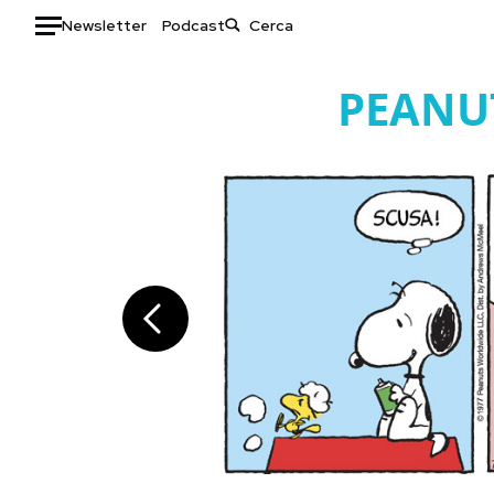
Newsletter
Podcast
Auto
PEANU
HOME
Italia
Moda
Mondo
Libri
Politica
Consumismi
Tecnologia
Storie/Idee
Internet
Ok Boomer!
Scienza
Media
Cultura
Europa
Economia
Altrecose
Sport
Mondiali calcio 2026