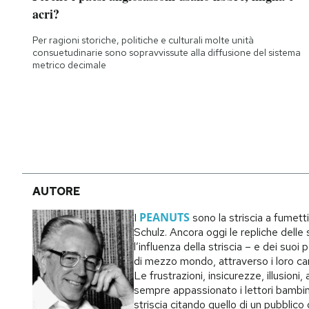
Notifiche mobile
acri?
Regala il Post
Per ragioni storiche, politiche e culturali molte unità
Hai bisogno di aiuto?
consuetudinarie sono sopravvissute alla diffusione del sistema
Esci
metrico decimale
AUTORE
PEANUTS
I
sono la striscia a fumett
Schulz. Ancora oggi le repliche delle s
l’influenza della striscia – e dei suo
di mezzo mondo, attraverso i loro carat
Le frustrazioni, insicurezze, illusion
sempre appassionato i lettori bambin
striscia citando quello di un pubblic