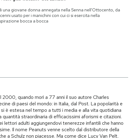
di una giovane donna annegata nella Senna nell'Ottocento, da
cenni usato per i manichini con cui ci si esercita nella
spirazione bocca a bocca
il 2000, quando morì a 77 anni il suo autore Charles
ecine di paesi del mondo: in Italia, dal Post. La popolarità e
si è estesa nel tempo a tutti i media e alla vita quotidiana
quantità straordinaria di efficacissimi aforismi e citazioni.
ei lettori adulti aggiungendovi tenerezze infantili che hanno
ime. Il nome Peanuts venne scelto dal distributore della
to che a Schulz non piacesse. Ma come dice Lucy Van Pelt,