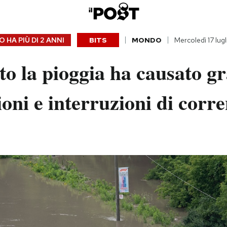
 HA PIÙ DI
2 ANNI
BITS
MONDO
Mercoledì 17 lug
o la pioggia ha causato g
oni e interruzioni di corre