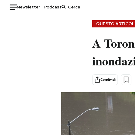
Newsletter
Podcast
Auto
QUESTO ARTICOLO
HOME
A Toront
Italia
Moda
inondazi
Mondo
Libri
Politica
Consumismi
Tecnologia
Storie/Idee
Condividi
Internet
Ok Boomer!
Scienza
Media
Cultura
Europa
Economia
Altrecose
Sport
Mondiali calcio 2026