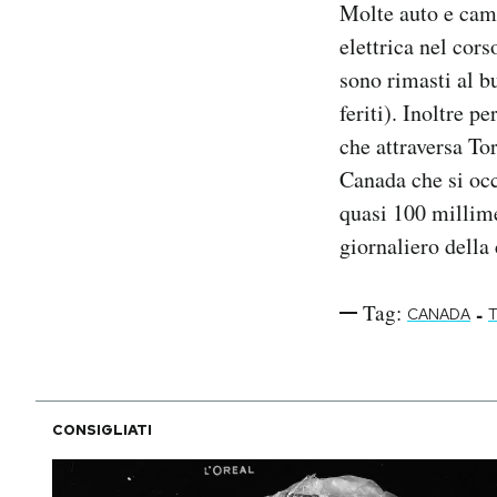
Molte auto e cam
Notifiche mobile
elettrica nel cors
Regala il Post
sono rimasti al bu
Hai bisogno di aiuto?
Esci
feriti). Inoltre p
che attraversa To
Canada che si occ
quasi 100 millime
giornaliero della 
Tag:
-
CANADA
CONSIGLIATI