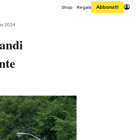
Abbonati
Shop
Regala
lio 2024
randi
nte