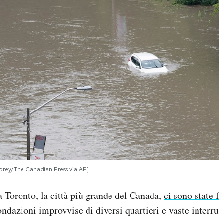
orey/The Canadian Press via AP)
a Toronto, la città più grande del Canada,
ci sono state 
ndazioni improvvise di diversi quartieri e vaste interru