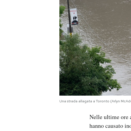
PODCAST
NEWSLETTER
I MIEI PREFERITI
SHOP
CALENDARIO
Una strada allagata a Toronto (Arlyn McAd
AREA PERSONALE
Nelle ultime ore 
Area Personale
hanno causato ino
Newsletter