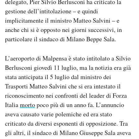
delegato, Pier Silvio Berlusconi ha criticato la
Notifiche mobile
gestione dell’intitolazione – e quindi
Regala il Post
implicitamente il ministro Matteo Salvini – e
Hai bisogno di aiuto?
anche chi si è opposto nei giorni successivi, in
Esci
particolare il sindaco di Milano Beppe Sala.
L’aeroporto di Malpensa è stato intitolato a Silvio
Berlusconi giovedì 11 luglio, ma la notizia era già
stata anticipata il 5 luglio dal ministro dei
Trasporti Matteo Salvini che si era intestato il
riconoscimento nei confronti del leader di Forza
Italia
morto
poco più di un anno fa. L’annuncio
aveva causato varie polemiche ed era stato
criticato da diversi esponenti di opposizione. Tra
gli altri, il sindaco di Milano Giuseppe Sala aveva