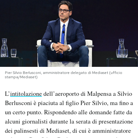
PODCAST
NEWSLETTER
I MIEI PREFERITI
Pier Silvio Berlusconi, amministratore delegato di Mediaset (ufficio
SHOP
stampa/Mediaset)
L’
intitolazione
dell’aeroporto di Malpensa a Silvio
CALENDARIO
Berlusconi è piaciuta al figlio Pier Silvio, ma fino a
un certo punto. Rispondendo alle domande fatte da
AREA PERSONALE
alcuni giornalisti durante la serata di presentazione
Area Personale
dei palinsesti di Mediaset, di cui è amministratore
Newsletter