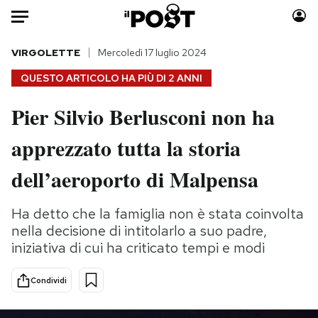
Auto
VIRGOLETTE
Mercoledì 17 luglio 2024
QUESTO ARTICOLO HA PIÙ DI
2 ANNI
HOME
Pier Silvio Berlusconi non ha
Italia
Moda
apprezzato tutta la storia
Mondo
Libri
Politica
Consumismi
dell’aeroporto di Malpensa
Tecnologia
Storie/Idee
Internet
Ok Boomer!
Ha detto che la famiglia non è stata coinvolta
Scienza
Media
nella decisione di intitolarlo a suo padre,
Cultura
Europa
iniziativa di cui ha criticato tempi e modi
Economia
Altrecose
Condividi
Sport
Mondiali calcio 2026