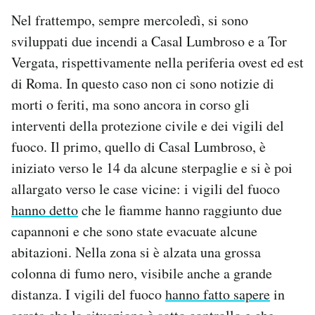
Notifiche mobile
Nel frattempo, sempre mercoledì, si sono
Regala il Post
sviluppati due incendi a Casal Lumbroso e a Tor
Hai bisogno di aiuto?
Vergata, rispettivamente nella periferia ovest ed est
Esci
di Roma. In questo caso non ci sono notizie di
morti o feriti, ma sono ancora in corso gli
interventi della protezione civile e dei vigili del
fuoco. Il primo, quello di Casal Lumbroso, è
iniziato verso le 14 da alcune sterpaglie e si è poi
allargato verso le case vicine: i vigili del fuoco
hanno detto
che le fiamme hanno raggiunto due
capannoni e che sono state evacuate alcune
abitazioni. Nella zona si è alzata una grossa
colonna di fumo nero, visibile anche a grande
distanza. I vigili del fuoco
hanno fatto sapere
in