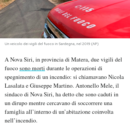
PODCAST
NEWSLETTER
Un veicolo dei vigili del fuoco in Sardegna, nel 2019 (AP)
I MIEI PREFERITI
A Nova Siri, in provincia di Matera, due vigili del
fuoco
sono morti
durante le operazioni di
SHOP
spegnimento di un incendio: si chiamavano Nicola
Lasalata e Giuseppe Martino. Antonello Mele, il
CALENDARIO
sindaco di Nova Siri, ha detto che sono caduti in
un dirupo mentre cercavano di soccorrere una
AREA PERSONALE
famiglia all’interno di un’abitazione coinvolta
nell’incendio.
Area Personale
Newsletter