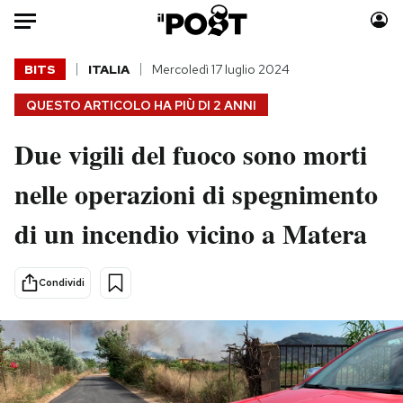
Auto
BITS
ITALIA
Mercoledì 17 luglio 2024
QUESTO ARTICOLO HA PIÙ DI
2 ANNI
HOME
Due vigili del fuoco sono morti
Italia
Moda
Mondo
Libri
nelle operazioni di spegnimento
Politica
Consumismi
di un incendio vicino a Matera
Tecnologia
Storie/Idee
Internet
Ok Boomer!
Scienza
Media
Condividi
Cultura
Europa
Economia
Altrecose
Sport
Mondiali calcio 2026