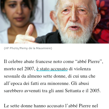
PODCAST
NEWSLETTER
I MIEI PREFERITI
(AP Photo/Remy de la Mauviniere)
SHOP
Il celebre abate francese noto come “abbé Pierre”,
morto nel 2007,
è stato accusato
di violenza
CALENDARIO
sessuale da almeno sette donne, di cui una che
all’epoca dei fatti era minorenne. Gli abusi
sarebbero avvenuti tra gli anni Settanta e il 2005.
AREA PERSONALE
Area Personale
Le sette donne hanno accusato l’abbé Pierre nel
Newsletter