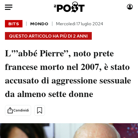
Auto
BITS
MONDO
Mercoledì 17 luglio 2024
QUESTO ARTICOLO HA PIÙ DI
2 ANNI
HOME
L'”abbé Pierre”, noto prete
Italia
Moda
Mondo
Libri
francese morto nel 2007, è stato
Politica
Consumismi
accusato di aggressione sessuale
Tecnologia
Storie/Idee
Internet
Ok Boomer!
da almeno sette donne
Scienza
Media
Cultura
Europa
Condividi
Economia
Altrecose
Sport
Mondiali calcio 2026