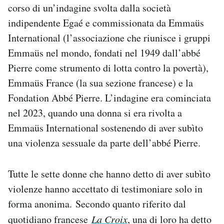
corso di un’indagine svolta dalla società
Notifiche mobile
indipendente Egaé e commissionata da Emmaüs
Regala il Post
Hai bisogno di aiuto?
International (l’associazione che riunisce i gruppi
Esci
Emmaüs nel mondo, fondati nel 1949 dall’abbé
Pierre come strumento di lotta contro la povertà),
Emmaüs France (la sua sezione francese) e la
Fondation Abbé Pierre. L’indagine era cominciata
nel 2023, quando una donna si era rivolta a
Emmaüs International sostenendo di aver subìto
una violenza sessuale da parte dell’abbé Pierre.
Tutte le sette donne che hanno detto di aver subìto
violenze hanno accettato di testimoniare solo in
forma anonima. Secondo quanto riferito dal
quotidiano francese
La Croix
, una di loro ha detto