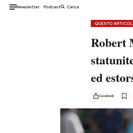
Newsletter
Podcast
Auto
QUESTO ARTICOLO
HOME
Robert 
Italia
Moda
statunit
Mondo
Libri
Politica
Consumismi
ed estor
Tecnologia
Storie/Idee
Internet
Ok Boomer!
Scienza
Media
Condividi
Cultura
Europa
Economia
Altrecose
Sport
Mondiali calcio 2026