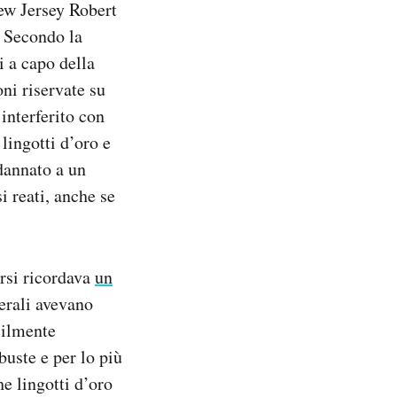
New Jersey Robert
. Secondo la
i a capo della
ni riservate su
interferito con
lingotti d’oro e
ndannato a un
i reati, anche se
ersi ricordava
un
erali avevano
cilmente
buste e per lo più
he lingotti d’oro