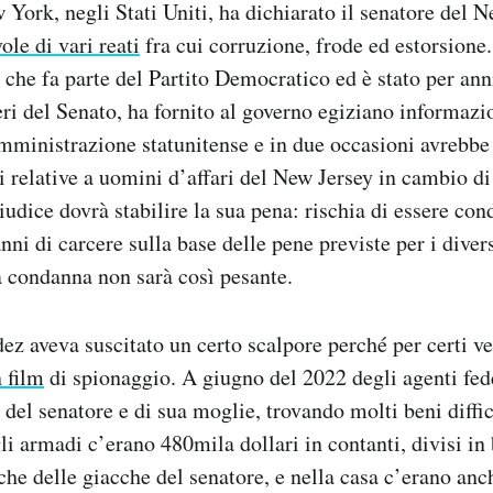
 York, negli Stati Uniti, ha dichiarato il senatore del 
ole di vari reati
fra cui corruzione, frode ed estorsione
che fa parte del Partito Democratico ed è stato per ann
i del Senato, ha fornito al governo egiziano informazio
mministrazione statunitense e in due occasioni avrebbe 
i relative a uomini d’affari del New Jersey in cambio di 
iudice dovrà stabilire la sua pena: rischia di essere co
ni di carcere sulla base delle pene previste per i divers
a condanna non sarà così pesante.
ez aveva suscitato un certo scalpore perché per certi v
n film
di spionaggio. A giugno del 2022 degli agenti fed
a del senatore e di sua moglie, trovando molti beni diffi
gli armadi c’erano 480mila dollari in contanti, divisi in 
che delle giacche del senatore, e nella casa c’erano anc