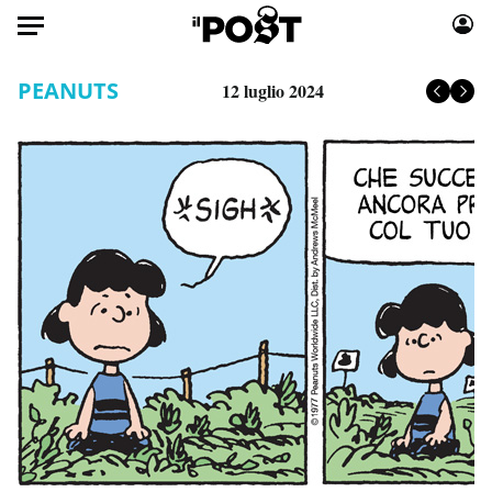
Auto
PEANUTS
12 luglio 2024
HOME
Italia
Moda
Mondo
Libri
Politica
Consumismi
Tecnologia
Storie/Idee
Internet
Ok Boomer!
Scienza
Media
Cultura
Europa
Economia
Altrecose
Sport
Mondiali calcio 2026