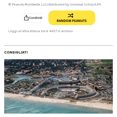
© Peanuts Worldwide LLC/distributed by Universal Uclick/ILPA
PODCAST
Condividi
RANDOM PEANUTS
NEWSLETTER
Leggi un'altra striscia tra le
4457
in archivio
I MIEI PREFERITI
CONSIGLIATI
SHOP
CALENDARIO
AREA PERSONALE
Area Personale
Newsletter