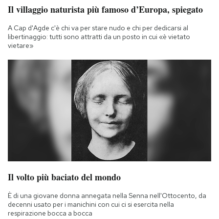
Il villaggio naturista più famoso d’Europa, spiegato
Notifiche mobile
Regala il Post
A Cap d'Agde c'è chi va per stare nudo e chi per dedicarsi al
Hai bisogno di aiuto?
libertinaggio: tutti sono attratti da un posto in cui «è vietato
vietare»
Esci
Il volto più baciato del mondo
È di una giovane donna annegata nella Senna nell'Ottocento, da
decenni usato per i manichini con cui ci si esercita nella
respirazione bocca a bocca