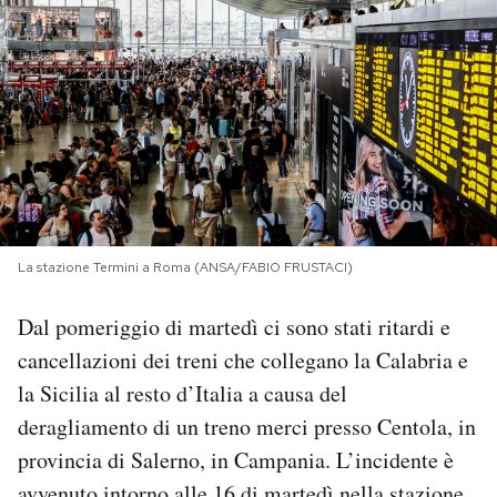
PODCAST
NEWSLETTER
I MIEI PREFERITI
SHOP
La stazione Termini a Roma (ANSA/FABIO FRUSTACI)
Dal pomeriggio di martedì ci sono stati ritardi e
CALENDARIO
cancellazioni dei treni che collegano la Calabria e
la Sicilia al resto d’Italia a causa del
AREA PERSONALE
deragliamento di un treno merci presso Centola, in
provincia di Salerno, in Campania. L’incidente è
Area Personale
Newsletter
avvenuto intorno alle 16 di martedì nella stazione