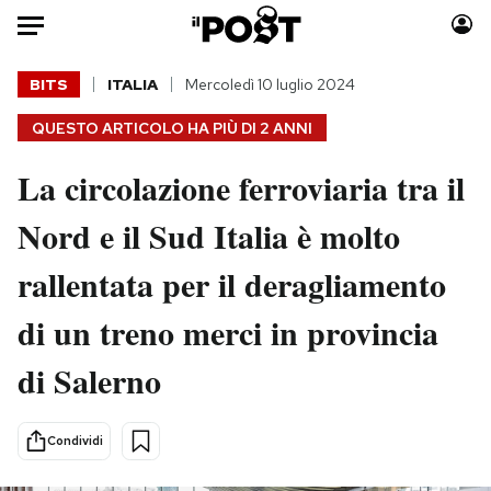
Auto
BITS
ITALIA
Mercoledì 10 luglio 2024
QUESTO ARTICOLO HA PIÙ DI
2 ANNI
HOME
La circolazione ferroviaria tra il
Italia
Moda
Mondo
Libri
Nord e il Sud Italia è molto
Politica
Consumismi
rallentata per il deragliamento
Tecnologia
Storie/Idee
Internet
Ok Boomer!
di un treno merci in provincia
Scienza
Media
di Salerno
Cultura
Europa
Economia
Altrecose
Sport
Mondiali calcio 2026
Condividi