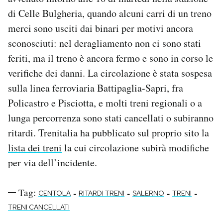
Notifiche mobile
di Celle Bulgheria, quando alcuni carri di un treno
Regala il Post
merci sono usciti dai binari per motivi ancora
Hai bisogno di aiuto?
sconosciuti: nel deragliamento non ci sono stati
Esci
feriti, ma il treno è ancora fermo e sono in corso le
verifiche dei danni. La circolazione è stata sospesa
sulla linea ferroviaria Battipaglia-Sapri, fra
Policastro e Pisciotta, e molti treni regionali o a
lunga percorrenza sono stati cancellati o subiranno
ritardi. Trenitalia ha pubblicato sul proprio sito la
lista dei treni
la cui circolazione subirà modifiche
per via dell’incidente.
Tag:
-
-
-
-
CENTOLA
RITARDI TRENI
SALERNO
TRENI
TRENI CANCELLATI