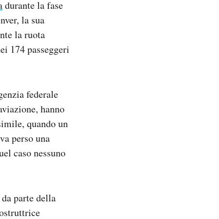
a
durante la fase
nver, la sua
nte la ruota
dei 174 passeggeri
genzia federale
l’aviazione, hanno
simile, quando un
eva perso una
quel caso nessuno
 da parte della
ostruttrice