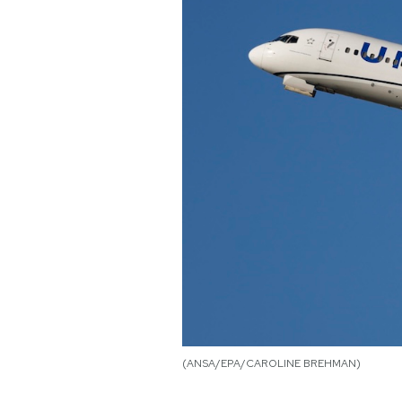
PODCAST
NEWSLETTER
I MIEI PREFERITI
SHOP
CALENDARIO
AREA PERSONALE
(ANSA/EPA/CAROLINE BREHMAN)
Area Personale
Newsletter