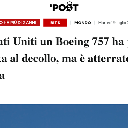
 HA PIÙ DI
2 ANNI
BITS
MONDO
Martedì 9 luglio
ati Uniti un Boeing 757 ha
a al decollo, ma è atterrat
a