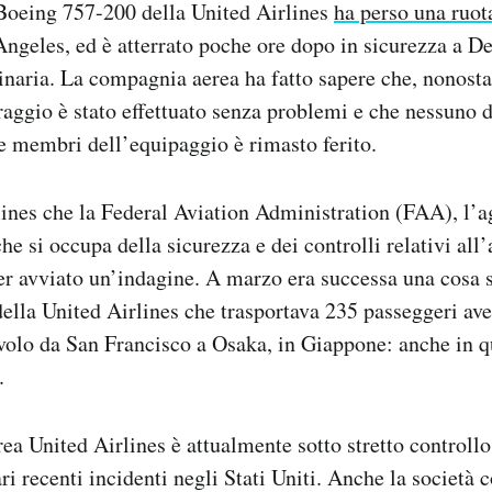
Boeing 757-200 della United Airlines
ha perso una ruot
Angeles, ed è atterrato poche ore dopo in sicurezza a De
inaria. La compagnia aerea ha fatto sapere che, nonosta
raggio è stato effettuato senza problemi e che nessuno 
te membri dell’equipaggio è rimasto ferito.
lines che la Federal Aviation Administration (FAA), l’a
che si occupa della sicurezza e dei controlli relativi al
ver avviato un’indagine. A marzo era successa una cosa 
lla United Airlines che trasportava 235 passeggeri av
volo da San Francisco a Osaka, in Giappone: anche in 
.
a United Airlines è attualmente sotto stretto controllo
i recenti incidenti negli Stati Uniti. Anche la società c