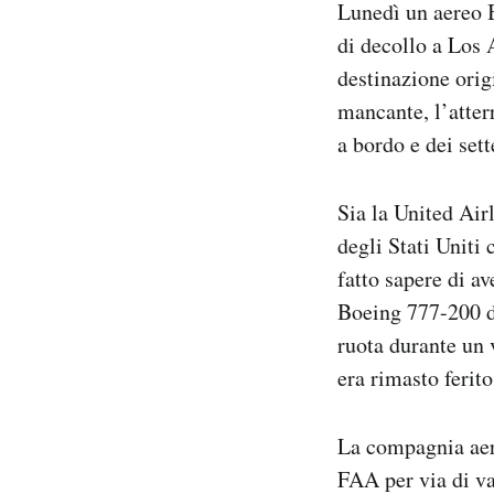
Lunedì un aereo 
Notifiche mobile
di decollo a Los 
Regala il Post
destinazione orig
Hai bisogno di aiuto?
Esci
mancante, l’atter
a bordo e dei set
Sia la United Air
degli Stati Uniti 
fatto sapere di a
Boeing 777-200 de
ruota durante un 
era rimasto ferito
La compagnia aere
FAA per via di var