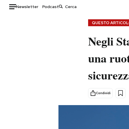
Newsletter
Podcast
Auto
QUESTO ARTICOLO
HOME
Negli St
Italia
Moda
una ruot
Mondo
Libri
Politica
Consumismi
sicurezz
Tecnologia
Storie/Idee
Internet
Ok Boomer!
Scienza
Media
Condividi
Cultura
Europa
Economia
Altrecose
Sport
Mondiali calcio 2026