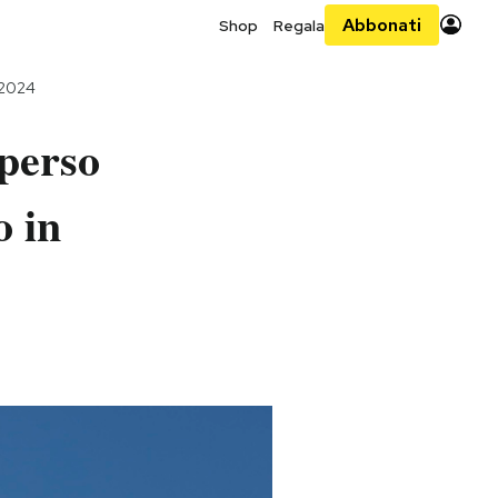
Abbonati
Shop
Regala
 2024
 perso
o in