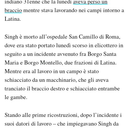
indiano 31enne che la lunedì
aveva perso un
Notifiche mobile
braccio
mentre stava lavorando nei campi intorno a
Regala il Post
Latina.
Hai bisogno di aiuto?
Esci
Singh è morto all’ospedale San Camillo di Roma,
dove era stato portato lunedì scorso in elicottero in
seguito a un incidente avvenuto fra Borgo Santa
Maria e Borgo Montello, due frazioni di Latina.
Mentre era al lavoro in un campo è stato
schiacciato da un macchinario, che gli aveva
tranciato il braccio destro e schiacciato entrambe
le gambe.
Stando alle prime ricostruzioni, dopo l’incidente i
suoi datori di lavoro – che impiegavano Singh da