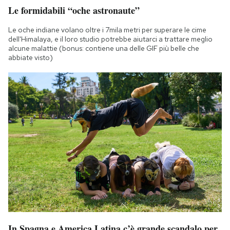
Le formidabili “oche astronaute”
Le oche indiane volano oltre i 7mila metri per superare le cime
dell'Himalaya, e il loro studio potrebbe aiutarci a trattare meglio
alcune malattie (bonus: contiene una delle GIF più belle che
abbiate visto)
In Spagna e America Latina c’è grande scandalo per