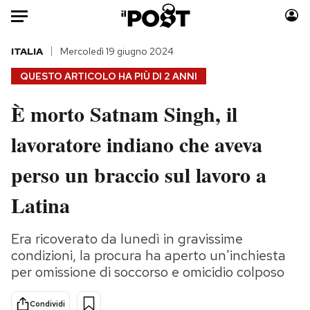
Auto
ITALIA
Mercoledì 19 giugno 2024
QUESTO ARTICOLO HA PIÙ DI
2 ANNI
HOME
È morto Satnam Singh, il
Italia
Moda
lavoratore indiano che aveva
Mondo
Libri
Politica
Consumismi
perso un braccio sul lavoro a
Tecnologia
Storie/Idee
Internet
Ok Boomer!
Latina
Scienza
Media
Cultura
Europa
Era ricoverato da lunedì in gravissime
condizioni, la procura ha aperto un'inchiesta
Economia
Altrecose
per omissione di soccorso e omicidio colposo
Sport
Mondiali calcio 2026
Condividi