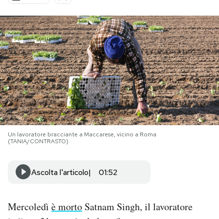
PODCAST
NEWSLETTER
I MIEI PREFERITI
SHOP
Un lavoratore bracciante a Maccarese, vicino a Roma
(TANIA/CONTRASTO)
CALENDARIO
Ascolta l'articolo
01:52
AREA PERSONALE
Area Personale
Mercoledì
è morto
Satnam Singh, il lavoratore
Newsletter