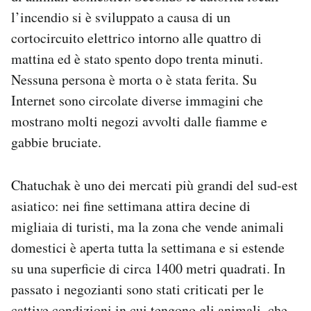
Notifiche mobile
l’incendio si è sviluppato a causa di un
Regala il Post
cortocircuito elettrico intorno alle quattro di
Hai bisogno di aiuto?
mattina ed è stato spento dopo trenta minuti.
Esci
Nessuna persona è morta o è stata ferita. Su
Internet sono circolate diverse immagini che
mostrano molti negozi avvolti dalle fiamme e
gabbie bruciate.
Chatuchak è uno dei mercati più grandi del sud-est
asiatico: nei fine settimana attira decine di
migliaia di turisti, ma la zona che vende animali
domestici è aperta tutta la settimana e si estende
su una superficie di circa 1400 metri quadrati. In
passato i negozianti sono stati criticati per le
cattive condizioni in cui tengono gli animali, che