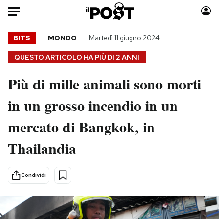
Auto
BITS
MONDO
Martedì 11 giugno 2024
QUESTO ARTICOLO HA PIÙ DI
2 ANNI
HOME
Più di mille animali sono morti
Italia
Moda
Mondo
Libri
in un grosso incendio in un
Politica
Consumismi
mercato di Bangkok, in
Tecnologia
Storie/Idee
Internet
Ok Boomer!
Thailandia
Scienza
Media
Cultura
Europa
Condividi
Economia
Altrecose
Sport
Mondiali calcio 2026