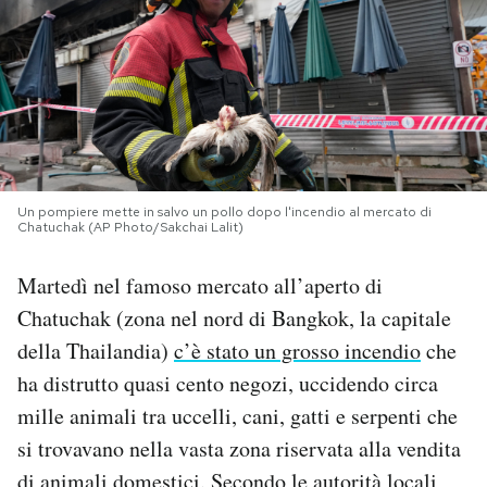
PODCAST
NEWSLETTER
I MIEI PREFERITI
Un pompiere mette in salvo un pollo dopo l'incendio al mercato di
Chatuchak (AP Photo/Sakchai Lalit)
SHOP
Martedì nel famoso mercato all’aperto di
Chatuchak (zona nel nord di Bangkok, la capitale
CALENDARIO
della Thailandia)
c’è stato un grosso incendio
che
ha distrutto quasi cento negozi, uccidendo circa
AREA PERSONALE
mille animali tra uccelli, cani, gatti e serpenti che
si trovavano nella vasta zona riservata alla vendita
Area Personale
Newsletter
di animali domestici. Secondo le autorità locali