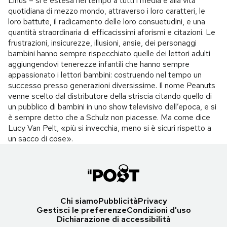
Linus – si è estesa nel tempo a tutti i media e alla vita
quotidiana di mezzo mondo, attraverso i loro caratteri, le
loro battute, il radicamento delle loro consuetudini, e una
quantità straordinaria di efficacissimi aforismi e citazioni. Le
frustrazioni, insicurezze, illusioni, ansie, dei personaggi
bambini hanno sempre rispecchiato quelle dei lettori adulti
aggiungendovi tenerezze infantili che hanno sempre
appassionato i lettori bambini: costruendo nel tempo un
successo presso generazioni diversissime. Il nome Peanuts
venne scelto dal distributore della striscia citando quello di
un pubblico di bambini in uno show televisivo dell’epoca, e si
è sempre detto che a Schulz non piacesse. Ma come dice
Lucy Van Pelt, «più si invecchia, meno si è sicuri rispetto a
un sacco di cose».
Chi siamo
Pubblicità
Privacy
Gestisci le preferenze
Condizioni d'uso
Dichiarazione di accessibilità