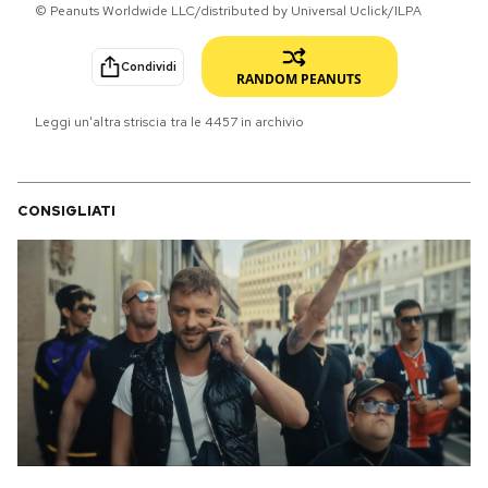
© Peanuts Worldwide LLC/distributed by Universal Uclick/ILPA
PODCAST
Condividi
RANDOM PEANUTS
NEWSLETTER
Leggi un'altra striscia tra le
4457
in archivio
I MIEI PREFERITI
CONSIGLIATI
SHOP
CALENDARIO
AREA PERSONALE
Area Personale
Newsletter