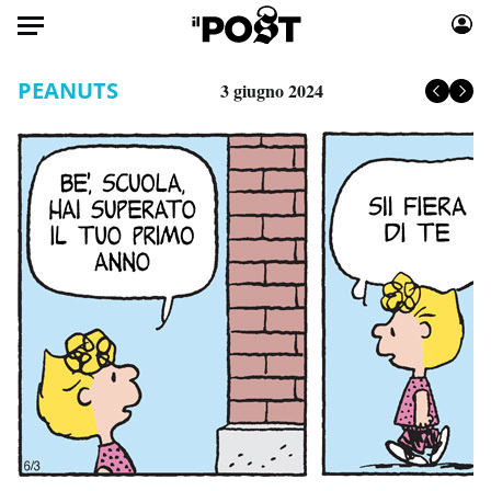
Auto
PEANUTS
3 giugno 2024
HOME
Italia
Moda
Mondo
Libri
Politica
Consumismi
Tecnologia
Storie/Idee
Internet
Ok Boomer!
Scienza
Media
Cultura
Europa
Economia
Altrecose
Sport
Mondiali calcio 2026