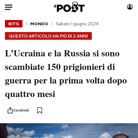
Auto
BITS
MONDO
Sabato 1 giugno 2024
QUESTO ARTICOLO HA PIÙ DI
2 ANNI
HOME
L’Ucraina e la Russia si sono
Italia
Moda
Mondo
Libri
scambiate 150 prigionieri di
Politica
Consumismi
guerra per la prima volta dopo
Tecnologia
Storie/Idee
Internet
Ok Boomer!
quattro mesi
Scienza
Media
Cultura
Europa
Condividi
Economia
Altrecose
Sport
Mondiali calcio 2026