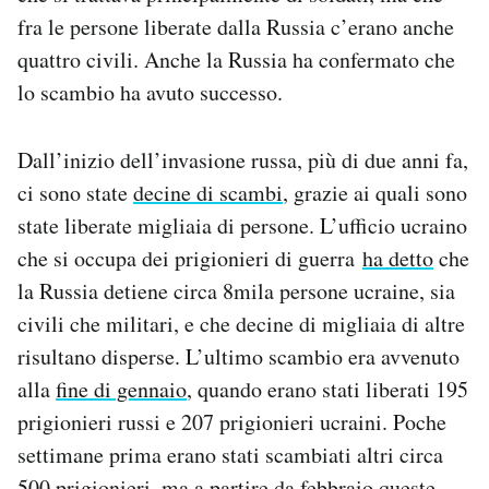
Notifiche mobile
fra le persone liberate dalla Russia c’erano anche
Regala il Post
quattro civili. Anche la Russia ha confermato che
Hai bisogno di aiuto?
lo scambio ha avuto successo.
Esci
Dall’inizio dell’invasione russa, più di due anni fa,
ci sono state
decine di scambi
, grazie ai quali sono
state liberate migliaia di persone. L’ufficio ucraino
che si occupa dei prigionieri di guerra
ha detto
che
la Russia detiene circa 8mila persone ucraine, sia
civili che militari, e che decine di migliaia di altre
risultano disperse. L’ultimo scambio era avvenuto
alla
fine di gennaio
, quando erano stati liberati 195
prigionieri russi e 207 prigionieri ucraini. Poche
settimane prima erano stati scambiati altri circa
500 prigionieri, ma a partire da febbraio queste