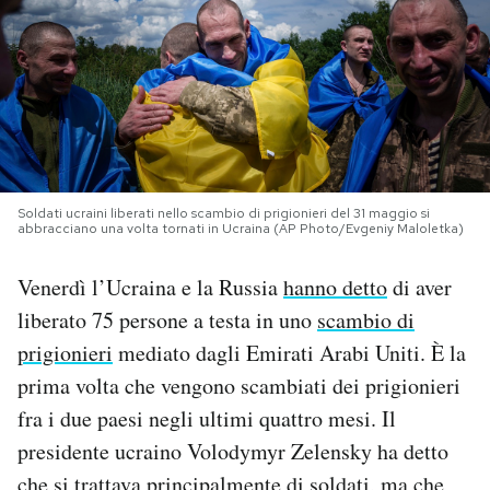
PODCAST
NEWSLETTER
I MIEI PREFERITI
Soldati ucraini liberati nello scambio di prigionieri del 31 maggio si
abbracciano una volta tornati in Ucraina (AP Photo/Evgeniy Maloletka)
SHOP
Venerdì l’Ucraina e la Russia
hanno detto
di aver
liberato 75 persone a testa in uno
scambio di
CALENDARIO
prigionieri
mediato dagli Emirati Arabi Uniti. È la
prima volta che vengono scambiati dei prigionieri
AREA PERSONALE
fra i due paesi negli ultimi quattro mesi. Il
presidente ucraino Volodymyr Zelensky ha detto
Area Personale
Newsletter
che si trattava principalmente di soldati, ma che