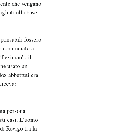
mente
che vengano
gliati alla base
sponsabili fossero
no cominciato a
“fleximan”: il
nne usato un
lox abbattuti era
diceva:
ima persona
sti casi. L’uomo
di Rovigo tra la