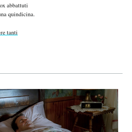
lox abbattuti
una quindicina.
re tanti