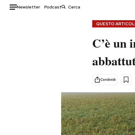
Newsletter
Podcast
Auto
QUESTO ARTICOLO
HOME
C’è un i
Italia
Moda
abbattut
Mondo
Libri
Politica
Consumismi
Tecnologia
Storie/Idee
Condividi
Internet
Ok Boomer!
Scienza
Media
Cultura
Europa
Economia
Altrecose
Sport
Mondiali calcio 2026