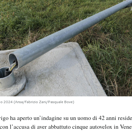
io 2024 (Ansa/Fabrizio Zani/Pasquale Bove)
igo ha aperto un’indagine su un uomo di 42 anni reside
on l’accusa di aver abbattuto cinque autovelox in Vene