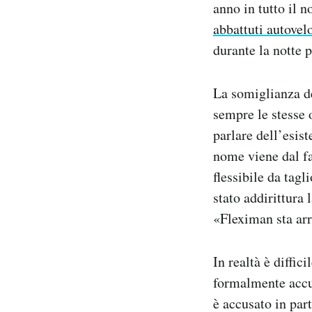
anno in tutto il 
Notifiche mobile
abbattuti autovel
Regala il Post
durante la notte p
Hai bisogno di aiuto?
Esci
La somiglianza de
sempre le stesse 
parlare dell’esis
nome viene dal fa
flessibile da tagl
stato addirittura 
«Fleximan sta ar
In realtà è diffi
formalmente accus
è accusato in par