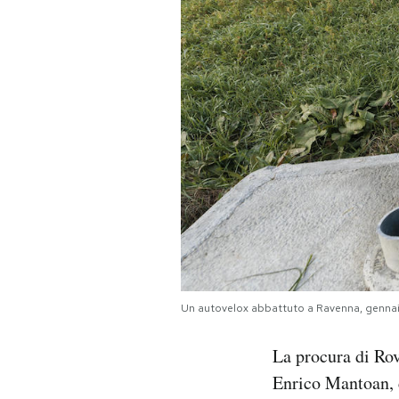
PODCAST
NEWSLETTER
I MIEI PREFERITI
SHOP
CALENDARIO
Un autovelox abbattuto a Ravenna, genna
AREA PERSONALE
La procura di Rov
Area Personale
Enrico Mantoan, c
Newsletter