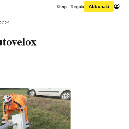
Abbonati
Shop
Regala
 2024
utovelox