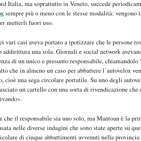
nord Italia, ma soprattutto in Veneto, succede periodica
ox
sempre più o meno con le stesse modalità: vengono ta
er metterli fuori uso.
i vari casi aveva portato a ipotizzare che le persone re
o addirittura una sola. Giornali e social network aveva
tenza di un unico e presunto responsabile, chiamandolo 
tto che in almeno un caso per abbattere l’autovelox ve
io, cioè una sega circolare portatile. Su uno degli autove
lasciato un cartello con una sorta di rivendicazione che 
rivando».
cile che il responsabile sia uno solo, ma Mantoan è la pr
ata nelle diverse indagini che sono state aperte su que
ticolare di cinque abbattimenti avvenuti nella provincia 