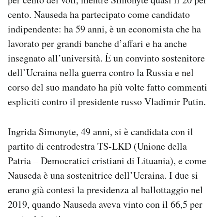
Notifiche mobile
cento. Nauseda ha partecipato come candidato
Regala il Post
indipendente: ha 59 anni, è un economista che ha
Hai bisogno di aiuto?
lavorato per grandi banche d’affari e ha anche
Esci
insegnato all’università. È un convinto sostenitore
dell’Ucraina nella guerra contro la Russia e nel
corso del suo mandato ha più volte fatto commenti
espliciti contro il presidente russo Vladimir Putin.
Ingrida Simonyte, 49 anni, si è candidata con il
partito di centrodestra TS-LKD (Unione della
Patria – Democratici cristiani di Lituania), e come
Nauseda è una sostenitrice dell’Ucraina. I due si
erano già contesi la presidenza al ballottaggio nel
2019, quando Nauseda aveva vinto con il 66,5 per