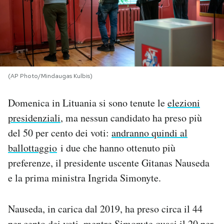
PODCAST
NEWSLETTER
(AP Photo/Mindaugas Kulbis)
I MIEI PREFERITI
Domenica in Lituania si sono tenute le
elezioni
presidenziali
, ma nessun candidato ha preso più
SHOP
del 50 per cento dei voti:
andranno quindi al
ballottaggio
i due che hanno ottenuto più
CALENDARIO
preferenze, il presidente uscente Gitanas Nauseda
e la prima ministra Ingrida Simonyte.
AREA PERSONALE
Area Personale
Nauseda, in carica dal 2019, ha preso circa il 44
Newsletter
per cento dei voti, mentre Simonyte quasi il 20 per