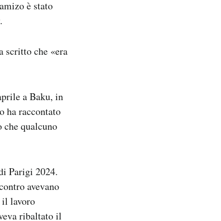
hamizo è stato
.
 scritto che «era
aprile a Baku, in
o ha raccontato
o che qualcuno
di Parigi 2024.
incontro avevano
 il lavoro
eva ribaltato il