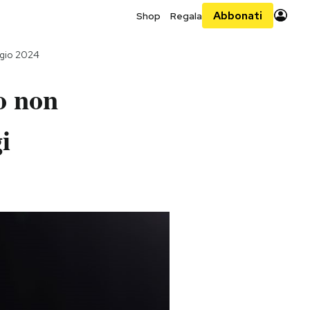
Abbonati
Shop
Regala
gio 2024
o non
i