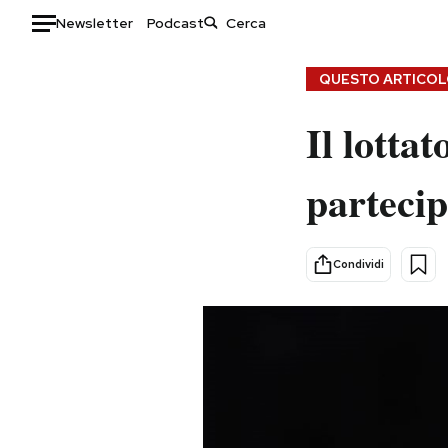
Newsletter
Podcast
Auto
QUESTO ARTICOLO
HOME
Il lotta
Italia
Moda
partecip
Mondo
Libri
Politica
Consumismi
Tecnologia
Storie/Idee
Condividi
Internet
Ok Boomer!
Scienza
Media
Cultura
Europa
Economia
Altrecose
Sport
Mondiali calcio 2026