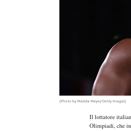
PODCAST
NEWSLETTER
I MIEI PREFERITI
SHOP
CALENDARIO
(Photo by Maddie Meyer/Getty Images)
AREA PERSONALE
Il lottatore ital
Area Personale
Olimpiadi, che ini
Newsletter