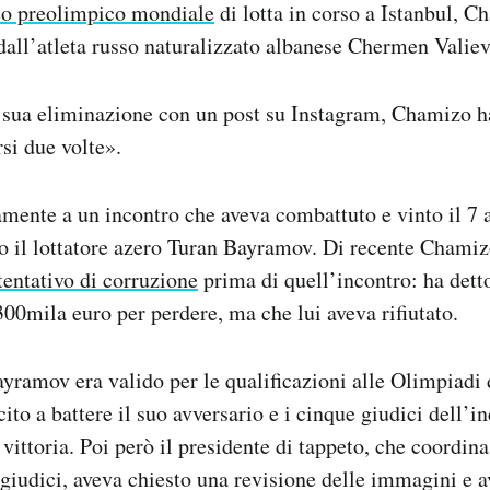
eo preolimpico mondiale
di lotta in corso a Istanbul, C
 dall’atleta russo naturalizzato albanese Chermen Valiev
ua eliminazione con un post su Instagram, Chamizo ha
rsi due volte».
camente a un incontro che aveva combattuto e vinto il 7 
o il lottatore azero Turan Bayramov. Di recente Chamiz
tentativo di corruzione
prima di quell’incontro: ha dett
 300mila euro per perdere, ma che lui aveva rifiutato.
yramov era valido per le qualificazioni alle Olimpiadi 
ito a battere il suo avversario e i cinque giudici dell’
 vittoria. Poi però il presidente di tappeto, che coordina
 giudici, aveva chiesto una revisione delle immagini e av