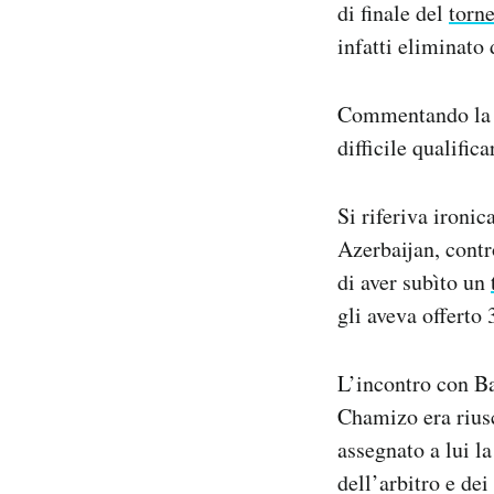
di finale del
torn
Notifiche mobile
infatti eliminato
Regala il Post
Hai bisogno di aiuto?
Esci
Commentando la s
difficile qualifica
Si riferiva ironi
Azerbaijan, contr
di aver subìto un
gli aveva offerto
L’incontro con Ba
Chamizo era riusc
assegnato a lui la
dell’arbitro e dei