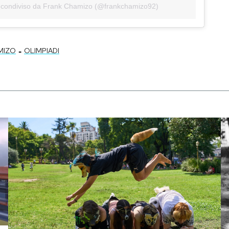
 condiviso da Frank Chamizo (@frankchamizo92)
-
MIZO
OLIMPIADI