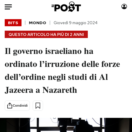
Auto
BITS
MONDO
Giovedì 9 maggio 2024
QUESTO ARTICOLO HA PIÙ DI
2 ANNI
HOME
Il governo israeliano ha
Italia
Moda
Mondo
Libri
ordinato l’irruzione delle forze
Politica
Consumismi
dell’ordine negli studi di Al
Tecnologia
Storie/Idee
Internet
Ok Boomer!
Jazeera a Nazareth
Scienza
Media
Cultura
Europa
Condividi
Economia
Altrecose
Sport
Mondiali calcio 2026