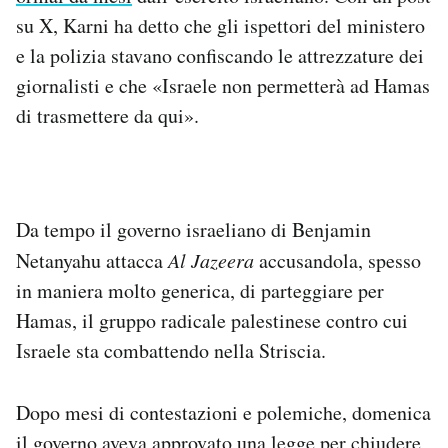
Notifiche mobile
su X, Karni ha detto che gli ispettori del ministero
Regala il Post
e la polizia stavano confiscando le attrezzature dei
Hai bisogno di aiuto?
giornalisti e che «Israele non permetterà ad Hamas
Esci
di trasmettere da qui».
Da tempo il governo israeliano di Benjamin
Netanyahu attacca
Al Jazeera
accusandola, spesso
in maniera molto generica, di parteggiare per
Hamas, il gruppo radicale palestinese contro cui
Israele sta combattendo nella Striscia.
Dopo mesi di contestazioni e polemiche, domenica
il governo
aveva approvato
una legge per chiudere