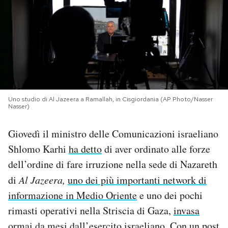
PODCAST
NEWSLETTER
I MIEI PREFERITI
Uno studio di Al Jazeera a Ramallah, in Cisgiordania (AP Photo/Nasser
Nasser)
SHOP
Giovedì il ministro delle Comunicazioni israeliano
Shlomo Karhi
ha detto
di aver ordinato alle forze
CALENDARIO
dell’ordine di fare irruzione nella sede di Nazareth
di
Al Jazeera,
uno dei più importanti network di
AREA PERSONALE
informazione in Medio Oriente
e uno dei pochi
rimasti operativi nella Striscia di Gaza,
invasa
Area Personale
Newsletter
ormai da mesi
dall’esercito israeliano. Con un post