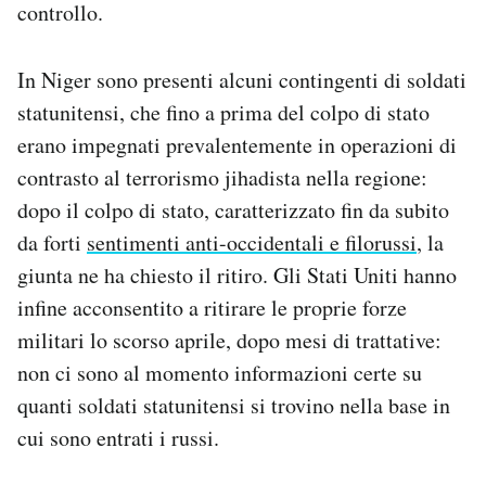
controllo.
Notifiche mobile
Regala il Post
Hai bisogno di aiuto?
In Niger sono presenti alcuni contingenti di soldati
Esci
statunitensi, che fino a prima del colpo di stato
erano impegnati prevalentemente in operazioni di
contrasto al terrorismo jihadista nella regione:
dopo il colpo di stato, caratterizzato fin da subito
da forti
sentimenti anti-occidentali e filorussi
, la
giunta ne ha chiesto il ritiro. Gli Stati Uniti hanno
infine acconsentito a ritirare le proprie forze
militari lo scorso aprile, dopo mesi di trattative:
non ci sono al momento informazioni certe su
quanti soldati statunitensi si trovino nella base in
cui sono entrati i russi.