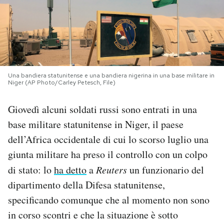
PODCAST
NEWSLETTER
Una bandiera statunitense e una bandiera nigerina in una base militare in
Niger (AP Photo/Carley Petesch, File)
I MIEI PREFERITI
Giovedì alcuni soldati russi sono entrati in una
SHOP
base militare statunitense in Niger, il paese
dell’Africa occidentale di cui lo scorso luglio una
CALENDARIO
giunta militare ha preso il controllo con un colpo
di stato: lo
ha detto
a
Reuters
un funzionario del
dipartimento della Difesa statunitense,
AREA PERSONALE
specificando comunque che al momento non sono
Area Personale
in corso scontri e che la situazione è sotto
Newsletter