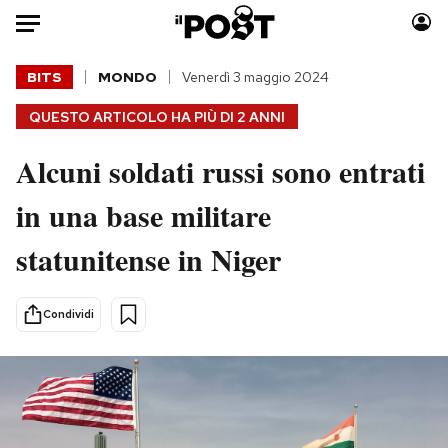
Auto
BITS
MONDO
Venerdì 3 maggio 2024
QUESTO ARTICOLO HA PIÙ DI
2 ANNI
HOME
Alcuni soldati russi sono entrati
Italia
Moda
Mondo
Libri
in una base militare
Politica
Consumismi
statunitense in Niger
Tecnologia
Storie/Idee
Internet
Ok Boomer!
Scienza
Media
Condividi
Cultura
Europa
Economia
Altrecose
Sport
Mondiali calcio 2026