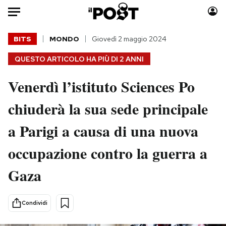
Auto
BITS
MONDO
Giovedì 2 maggio 2024
QUESTO ARTICOLO HA PIÙ DI
2 ANNI
HOME
Venerdì l’istituto Sciences Po
Italia
Moda
Mondo
Libri
chiuderà la sua sede principale
Politica
Consumismi
a Parigi a causa di una nuova
Tecnologia
Storie/Idee
Internet
Ok Boomer!
occupazione contro la guerra a
Scienza
Media
Gaza
Cultura
Europa
Economia
Altrecose
Sport
Mondiali calcio 2026
Condividi