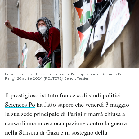
PODCAST
NEWSLETTER
I MIEI PREFERITI
SHOP
Persone con il volto coperto durante l'occupazione di Sciences Po a
Parigi, 26 aprile 2024 (REUTERS/ Benoit Tessier
Il prestigioso istituto francese di studi politici
CALENDARIO
Sciences Po
ha fatto sapere che venerdì 3 maggio
la sua sede principale di Parigi rimarrà chiusa a
AREA PERSONALE
causa di una nuova occupazione contro la guerra
Area Personale
nella Striscia di Gaza e in sostegno della
Newsletter