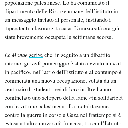
popolazione palestinese. Lo ha comunicato il
Notifiche mobile
dipartimento delle Risorse umane dell’istituto in
Regala il Post
un messaggio inviato al personale, invitando i
Hai bisogno di aiuto?
Esci
dipendenti a lavorare da casa. L’università era già
stata brevemente occupata la settimana scorsa.
Le Monde
scrive
che, in seguito a un dibattito
interno, giovedì pomeriggio è stato avviato un «sit-
in pacifico» nell’atrio dell’istituto e al contempo è
cominciata una nuova occupazione, votata da un
centinaio di studenti; sei di loro inoltre hanno
cominciato uno sciopero della fame «in solidarietà
con le vittime palestinesi». La mobilitazione
contro la guerra in corso a Gaza nel frattempo si è
estesa ad altre università francesi, tra cui l’Istituto