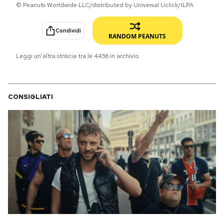
© Peanuts Worldwide LLC/distributed by Universal Uclick/ILPA
PODCAST
Condividi
RANDOM PEANUTS
NEWSLETTER
Leggi un'altra striscia tra le
4456
in archivio
I MIEI PREFERITI
CONSIGLIATI
SHOP
CALENDARIO
AREA PERSONALE
Area Personale
Newsletter