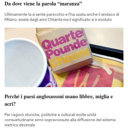
Da dove viene la parola “maranza”
Notifiche mobile
Regala il Post
Ultimamente la si sente parecchio e l'ha usata anche il sindaco di
Hai bisogno di aiuto?
Milano: esiste dagli anni Ottanta ma il significato si è evoluto
Esci
Perché i paesi anglosassoni usano libbre, miglia e
acri?
Per ragioni storiche, politiche e culturali molte unità
consuetudinarie sono sopravvissute alla diffusione del sistema
metrico decimale