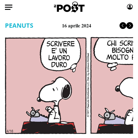
Auto
PEANUTS
16 aprile 2024
HOME
Italia
Moda
Mondo
Libri
Politica
Consumismi
Tecnologia
Storie/Idee
Internet
Ok Boomer!
Scienza
Media
Cultura
Europa
Economia
Altrecose
Sport
Mondiali calcio 2026