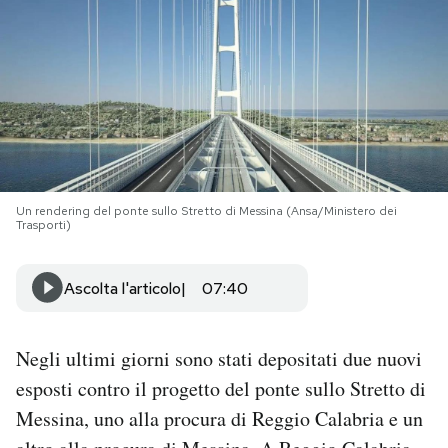
PODCAST
NEWSLETTER
I MIEI PREFERITI
Un rendering del ponte sullo Stretto di Messina (Ansa/Ministero dei
Trasporti)
SHOP
Ascolta l'articolo
07:40
CALENDARIO
Negli ultimi giorni sono stati depositati due nuovi
AREA PERSONALE
esposti contro il progetto del ponte sullo Stretto di
Area Personale
Messina, uno alla procura di Reggio Calabria e un
Newsletter