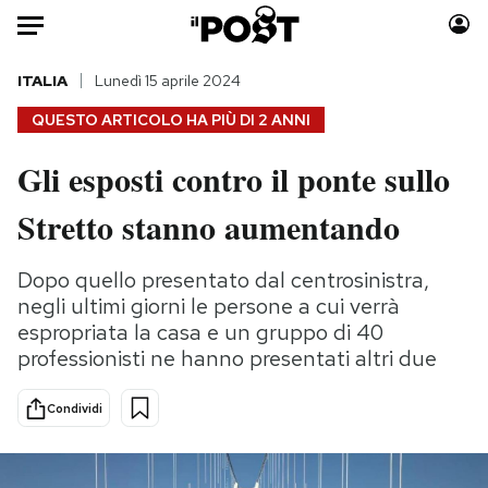
Auto
ITALIA
Lunedì 15 aprile 2024
QUESTO ARTICOLO HA PIÙ DI
2 ANNI
HOME
Gli esposti contro il ponte sullo
Italia
Moda
Stretto stanno aumentando
Mondo
Libri
Politica
Consumismi
Dopo quello presentato dal centrosinistra,
Tecnologia
Storie/Idee
negli ultimi giorni le persone a cui verrà
Internet
Ok Boomer!
espropriata la casa e un gruppo di 40
Scienza
Media
professionisti ne hanno presentati altri due
Cultura
Europa
Economia
Altrecose
Condividi
Sport
Mondiali calcio 2026