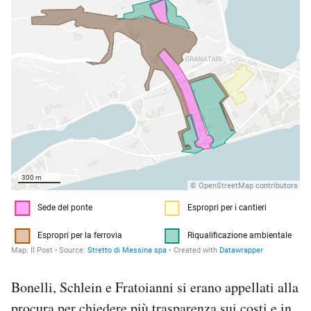
Bonelli, Schlein e Fratoianni si erano appellati alla
procura per chiedere più trasparenza sui costi e in