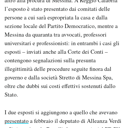
altro alla procura di Messina. A Reggio Calabria
Notifiche mobile
l’esposto è stato presentato dai comitati delle
Regala il Post
persone a cui sarà espropriata la casa e dalla
Hai bisogno di aiuto?
sezione locale del Partito Democratico, mentre a
Esci
Messina da quaranta tra avvocati, professori
universitari e professionisti: in entrambi i casi gli
esposti – inviati anche alla Corte dei Conti –
contengono segnalazioni sulla presunta
illegittimità delle procedure seguite finora dal
governo e dalla società Stretto di Messina Spa,
oltre che dubbi sui costi effettivi sostenuti dallo
Stato.
I due esposti si aggiungono a quello che avevano
presentato
a febbraio il deputato di Alleanza Verdi